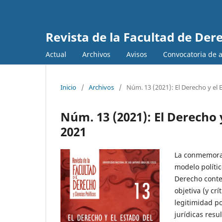
Revista de la Facultad de Dere
Actual
Archivos
Avisos
Convocatoria de ar
Inicio
/
Archivos
/
Núm. 13 (2021): El Derecho y el 
Núm. 13 (2021): El Derecho y
2021
La conmemorac
modelo polític
Derecho cont
objetiva (y cr
legitimidad po
jurídicas resu