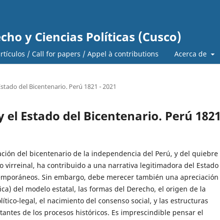
cho y Ciencias Políticas (Cusco)
tículos / Call for papers / Appel à contributions
Acerca de
Estado del Bicentenario. Perú 1821 - 2021
 el Estado del Bicentenario. Perú 1821
ión del bicentenario de la independencia del Perú, y del quiebre
o virreinal, ha contribuido a una narrativa legitimadora del Estado 
emporáneos. Sin embargo, debe merecer también una apreciación
ítica) del modelo estatal, las formas del Derecho, el origen de la
lítico-legal, el nacimiento del consenso social, y las estructuras
ltantes de los procesos históricos. Es imprescindible pensar el