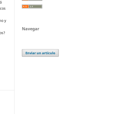
ó
icos
ho y
Navegar
os?
Enviar un artículo