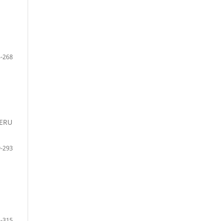
-268
PERU
-293
-315