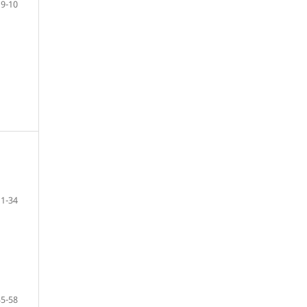
9-10
11-34
35-58