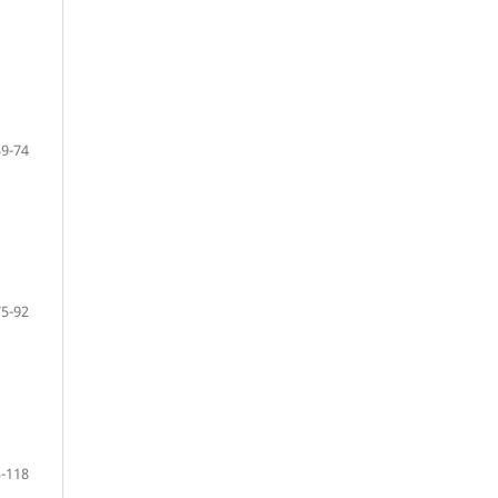
59-74
75-92
-118