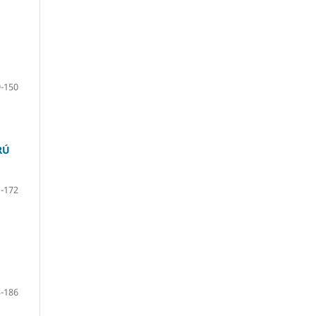
-150
RÚ
-172
-186