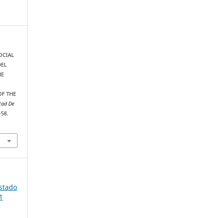
SOCIAL
DEL
HE
OF THE
tad De
–58.
Estado
1