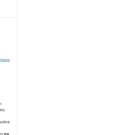
mmons
n
to.
 sobre
nes
no