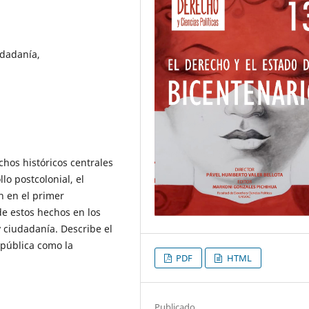
udadanía,
chos históricos centrales
lo postcolonial, el
n en el primer
de estos hechos en los
y ciudadanía. Describe el
epública como la
PDF
HTML
Publicado