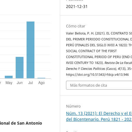
2021-12-31
Cómo citar
Valer Bellota, P. H. (2021). EL CONTRATO 
DEL PRIMER PERIODO CONSTITUCIONAL 
PERÚ (FINALES DEL SIGLO XVIII A 1823): T
SOCIAL CONTRACT OF THE FIRST
CONSTITUTIONAL PERIOD OF PERU (END 
XVIII CENTURY TO 1823).
Revista De La Facul
Derecho Y Ciencias Políticas (Cusco)
,
4
(13), 35
https://doi.org/10.51343/rfdcp.v4i13.946
Más formatos de cita
Número
Núm. 13 (2021): El Derecho y el 
del Bicentenario. Perú 1821 - 202
ional de San Antonio