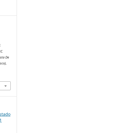
E
IC
ista De
sco)
,
Estado
1