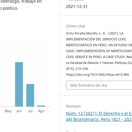
liderazgo, trabajo en
2021-12-31
 político.
Cómo citar
Ortiz Peralta Murillo, L. A. . (2021). LA
IMPLEMENTACIÓN DEL SERVICIO CIVIL
MERITOCRÁTICO EN PERÚ, UN ESTUDIO D
CASO: IMPLEMENTATION OF MERITOCRAT
CIVIL SERVICE IN PERÚ, A CASE STUDY.
Rev
La Facultad De Derecho Y Ciencias Políticas (Cu
4
(13), 213–234.
https://doi.org/10.51343/rfdcp.v4i13.964
Más formatos de cita
Número
Núm. 13 (2021): El Derecho y el 
del Bicentenario. Perú 1821 - 202