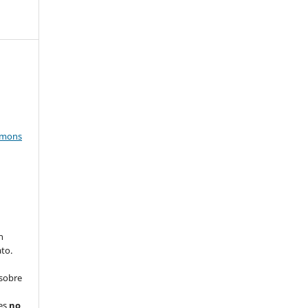
mmons
n
to.
 sobre
nes
no