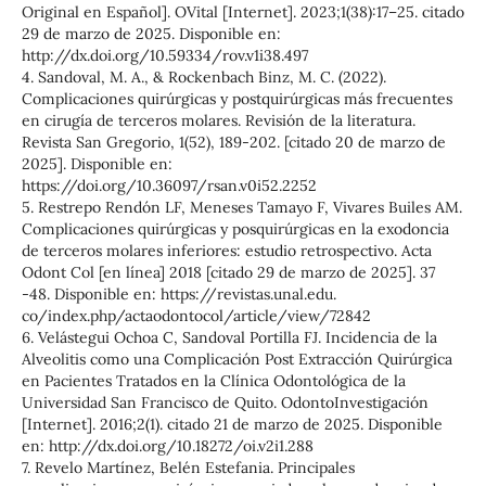
Original en Español]. OVital [Internet]. 2023;1(38):17–25. citado
29 de marzo de 2025. Disponible en:
http://dx.doi.org/10.59334/rov.v1i38.497
4. Sandoval, M. A., & Rockenbach Binz, M. C. (2022).
Complicaciones quirúrgicas y postquirúrgicas más frecuentes
en cirugía de terceros molares. Revisión de la literatura.
Revista San Gregorio, 1(52), 189-202. [citado 20 de marzo de
2025]. Disponible en:
https://doi.org/10.36097/rsan.v0i52.2252
5. Restrepo Rendón LF, Meneses Tamayo F, Vivares Builes AM.
Complicaciones quirúrgicas y posquirúrgicas en la exodoncia
de terceros molares inferiores: estudio retrospectivo. Acta
Odont Col [en línea] 2018 [citado 29 de marzo de 2025]. 37
-48. Disponible en: https://revistas.unal.edu.
co/index.php/actaodontocol/article/view/72842
6. Velástegui Ochoa C, Sandoval Portilla FJ. Incidencia de la
Alveolitis como una Complicación Post Extracción Quirúrgica
en Pacientes Tratados en la Clínica Odontológica de la
Universidad San Francisco de Quito. OdontoInvestigación
[Internet]. 2016;2(1). citado 21 de marzo de 2025. Disponible
en: http://dx.doi.org/10.18272/oi.v2i1.288
7. Revelo Martínez, Belén Estefania. Principales