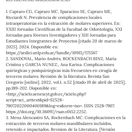
1. Capraro CG, Capraro MC, Sparacino SE, Capraro ME,
Ricciardi N. Prevalencia de complicaciones locales
intraoperatorias en la extracción de molares superiores. En:
XXIII Jornadas Científicas de la Facultad de Odontología, XXI
Jornadas para Jóvenes Investigadores y XIII Jornadas para
Estudiantes Integrantes de Proyectos [citado 20 de marzo de
2025]. 2024. Disponible en:
https://sedici.unlp.edu.ar/handle/10915/175567
2. SANDOVAL, Mario Andrés; ROCKENBACH BINZ, Maria
Cristina y GARCIA NUNEZ., Ana Karina. Complicaciones
quirúrgicas y postquirúrgicas más frecuentes en cirugía de
terceros molares. Revisión de la literatura. Revista San
Gregorio [online]. 2022, vol.1, n.52 [citado 19 de abril de 2025],
pp.189-202. Disponible en:
<http://scielo.senescyt.gob.ec/scielo.php?
script=sci_arttext&pid=S2528-
79072022000400189&lng=es&nrm=iso>. ISSN 2528-7907.
https://doi.org/10.36097/rsan.v0i52.2252.
3. Mena Alencastro SA, Rockenbach MC. Complicaciones en la
extracción de terceros molares mandibulares incluídos,
retenido e impactados. Revision de la Literatura. [Versión