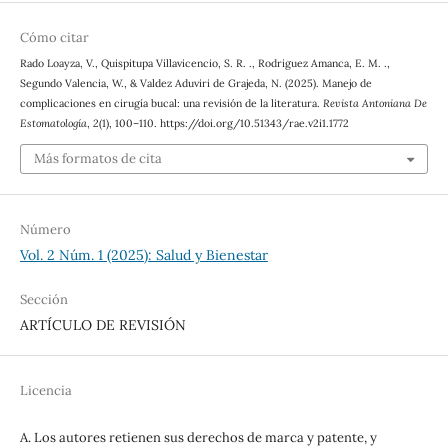
Cómo citar
Rado Loayza, V., Quispitupa Villavicencio, S. R. ., Rodriguez Amanca, E. M. .,
Segundo Valencia, W., & Valdez Aduviri de Grajeda, N. (2025). Manejo de
complicaciones en cirugía bucal: una revisión de la literatura.
Revista Antoniana De
Estomatología
,
2
(1), 100–110. https://doi.org/10.51343/rae.v2i1.1772
Más formatos de cita
Número
Vol. 2 Núm. 1 (2025): Salud y Bienestar
Sección
ARTÍCULO DE REVISIÓN
Licencia
A. Los autores retienen sus derechos de marca y patente, y