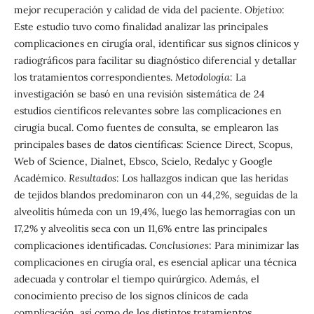
mejor recuperación y calidad de vida del paciente.
Objetivo
:
Este estudio tuvo como finalidad analizar las principales
complicaciones en cirugía oral, identificar sus signos clínicos y
radiográficos para facilitar su diagnóstico diferencial y detallar
los tratamientos correspondientes.
Metodología
: La
investigación se basó en una revisión sistemática de 24
estudios científicos relevantes sobre las complicaciones en
cirugía bucal. Como fuentes de consulta, se emplearon las
principales bases de datos científicas: Science Direct, Scopus,
Web of Science, Dialnet, Ebsco, Scielo, Redalyc y Google
Académico.
Resultados
: Los hallazgos indican que las heridas
de tejidos blandos predominaron con un 44,2%, seguidas de la
alveolitis húmeda con un 19,4%, luego las hemorragias con un
17,2% y alveolitis seca con un 11,6% entre las principales
complicaciones identificadas.
Conclusiones
: Para minimizar las
complicaciones en cirugía oral, es esencial aplicar una técnica
adecuada y controlar el tiempo quirúrgico. Además, el
conocimiento preciso de los signos clínicos de cada
complicación, así como de los distintos tratamientos