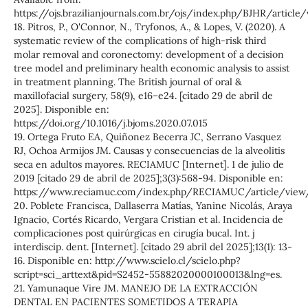
https://ojs.brazilianjournals.com.br/ojs/index.php/BJHR/articl
18. Pitros, P., O'Connor, N., Tryfonos, A., & Lopes, V. (2020). A
systematic review of the complications of high-risk third
molar removal and coronectomy: development of a decision
tree model and preliminary health economic analysis to assist
in treatment planning. The British journal of oral &
maxillofacial surgery, 58(9), e16–e24. [citado 29 de abril de
2025]. Disponible en:
https://doi.org/10.1016/j.bjoms.2020.07.015
19. Ortega Fruto EA, Quiñonez Becerra JC, Serrano Vasquez
RJ, Ochoa Armijos JM. Causas y consecuencias de la alveolitis
seca en adultos mayores. RECIAMUC [Internet]. 1 de julio de
2019 [citado 29 de abril de 2025];3(3):568-94. Disponible en:
https://www.reciamuc.com/index.php/RECIAMUC/article/vie
20. Poblete Francisca, Dallaserra Matías, Yanine Nicolás, Araya
Ignacio, Cortés Ricardo, Vergara Cristian et al. Incidencia de
complicaciones post quirúrgicas en cirugía bucal. Int. j
interdiscip. dent. [Internet]. [citado 29 abril del 2025];13(1): 13-
16. Disponible en: http://www.scielo.cl/scielo.php?
script=sci_arttext&pid=S2452-55882020000100013&lng=es.
21. Yamunaque Vire JM. MANEJO DE LA EXTRACCIÓN
DENTAL EN PACIENTES SOMETIDOS A TERAPIA