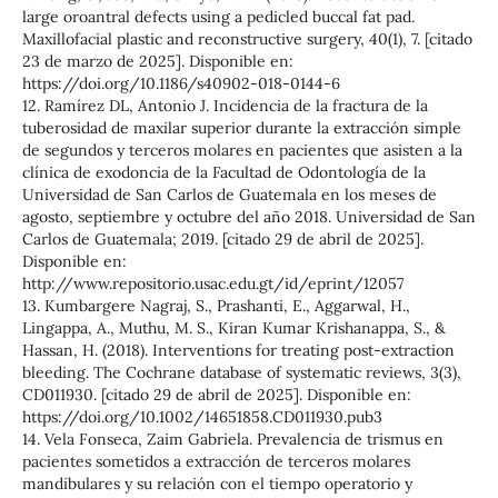
large oroantral defects using a pedicled buccal fat pad.
Maxillofacial plastic and reconstructive surgery, 40(1), 7. [citado
23 de marzo de 2025]. Disponible en:
https://doi.org/10.1186/s40902-018-0144-6
12. Ramírez DL, Antonio J. Incidencia de la fractura de la
tuberosidad de maxilar superior durante la extracción simple
de segundos y terceros molares en pacientes que asisten a la
clínica de exodoncia de la Facultad de Odontología de la
Universidad de San Carlos de Guatemala en los meses de
agosto, septiembre y octubre del año 2018. Universidad de San
Carlos de Guatemala; 2019. [citado 29 de abril de 2025].
Disponible en:
http://www.repositorio.usac.edu.gt/id/eprint/12057
13. Kumbargere Nagraj, S., Prashanti, E., Aggarwal, H.,
Lingappa, A., Muthu, M. S., Kiran Kumar Krishanappa, S., &
Hassan, H. (2018). Interventions for treating post-extraction
bleeding. The Cochrane database of systematic reviews, 3(3),
CD011930. [citado 29 de abril de 2025]. Disponible en:
https://doi.org/10.1002/14651858.CD011930.pub3
14. Vela Fonseca, Zaim Gabriela. Prevalencia de trismus en
pacientes sometidos a extracción de terceros molares
mandibulares y su relación con el tiempo operatorio y