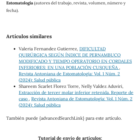
Estomatología
(autores del trabajo, revista, volumen, número y
fecha).
Artículos similares
Valeria Fernandez Gutierrez,
DIFICULTAD
QUIRÚRGICA SEGÚN ÍNDICE DE PERNAMBUCO
MODIFICADO Y TIEMPO OPERATORIO EN CORDALES
INFERIORES: EN UNA POBLACIÓN CUSQUEÑA
,
Revista Antoniana de Estomatología: Vol. 1 Núm. 2
(2024): Salud pública
Shareem Scarlet Florez Torre, Nelly Valdez Aduviri,
Extracción de tercer molar inferior retenida. Reporte de
caso
,
Revista Antoniana de Estomatología: Vol. 1 Núm. 2
(2024): Salud pública
También puede {advancedSearchLink} para este artículo.
Tutorial de envío de artículos: