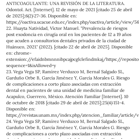
ANTICOAGULANTE: UNA REVISIÓN DE LA LITERATURA.
Odontol. Act. [Internet]. 12 de mayo de 2021 [citado 25 de abril
de 2025];6(2):27-36. Disponible en:
https://oactiva.ucacue.edu.ec/index.php/oactiva/article/view/5
22. Huayta Natividad, Víctor Manuel. "Prevalencia de riesgos
post exodoncia en cirugía oral en los pacientes de 12 a 19 años
que acuden a consultorios dentales privados de la ciudad de
Huánuco, 2021." (2022). [citado 22 de abril de 2025]. Disponible
en: chrome-
extension://efaidnbmnnnibpcajpcglclefindmkaj/https://re
sequence=1&isAllowed=y
23. Vega Vega SP, Ramírez Verduzco M, Bernal Salgado SL,
Garduño Orbe B, García Jiménez Y, García Morales G. Riesgo
de complicaciones a corto plazo asociadas con extracción
dental en pacientes de una unidad de medicina familiar de
Acapulco, Guerrero, México. Atención Familiar [Internet]. 10
de octubre de 2018 [citado 29 de abril de 2025];25(4):151-4.
Disponible en:
https://revistas.unam.mx/index.php/atencion_familiar/article/
24. Vega Vega SP, Ramírez Verduzco M, Bernal Salgado SL,
Garduño Orbe B, García Jiménez Y, García Morales G. Riesgo
de complicaciones a corto plazo asociadas con extracción