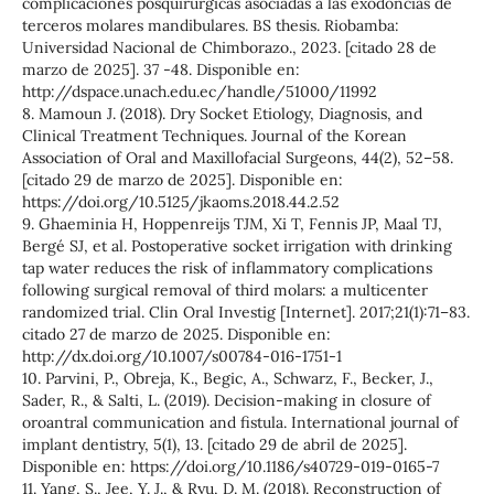
complicaciones posquirúrgicas asociadas a las exodoncias de
terceros molares mandibulares. BS thesis. Riobamba:
Universidad Nacional de Chimborazo., 2023. [citado 28 de
marzo de 2025]. 37 -48. Disponible en:
http://dspace.unach.edu.ec/handle/51000/11992
8. Mamoun J. (2018). Dry Socket Etiology, Diagnosis, and
Clinical Treatment Techniques. Journal of the Korean
Association of Oral and Maxillofacial Surgeons, 44(2), 52–58.
[citado 29 de marzo de 2025]. Disponible en:
https://doi.org/10.5125/jkaoms.2018.44.2.52
9. Ghaeminia H, Hoppenreijs TJM, Xi T, Fennis JP, Maal TJ,
Bergé SJ, et al. Postoperative socket irrigation with drinking
tap water reduces the risk of inflammatory complications
following surgical removal of third molars: a multicenter
randomized trial. Clin Oral Investig [Internet]. 2017;21(1):71–83.
citado 27 de marzo de 2025. Disponible en:
http://dx.doi.org/10.1007/s00784-016-1751-1
10. Parvini, P., Obreja, K., Begic, A., Schwarz, F., Becker, J.,
Sader, R., & Salti, L. (2019). Decision-making in closure of
oroantral communication and fistula. International journal of
implant dentistry, 5(1), 13. [citado 29 de abril de 2025].
Disponible en: https://doi.org/10.1186/s40729-019-0165-7
11. Yang, S., Jee, Y. J., & Ryu, D. M. (2018). Reconstruction of