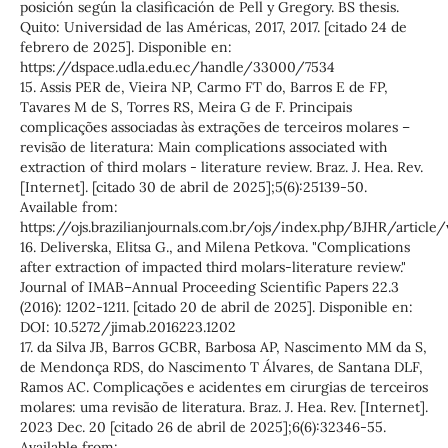
posición según la clasificación de Pell y Gregory. BS thesis.
Quito: Universidad de las Américas, 2017, 2017. [citado 24 de
febrero de 2025]. Disponible en:
https://dspace.udla.edu.ec/handle/33000/7534
15. Assis PER de, Vieira NP, Carmo FT do, Barros E de FP,
Tavares M de S, Torres RS, Meira G de F. Principais
complicações associadas às extrações de terceiros molares –
revisão de literatura: Main complications associated with
extraction of third molars - literature review. Braz. J. Hea. Rev.
[Internet]. [citado 30 de abril de 2025];5(6):25139-50.
Available from:
https://ojs.brazilianjournals.com.br/ojs/index.php/BJHR/articl
16. Deliverska, Elitsa G., and Milena Petkova. "Complications
after extraction of impacted third molars-literature review."
Journal of IMAB–Annual Proceeding Scientific Papers 22.3
(2016): 1202-1211. [citado 20 de abril de 2025]. Disponible en:
DOI: 10.5272/jimab.2016223.1202
17. da Silva JB, Barros GCBR, Barbosa AP, Nascimento MM da S,
de Mendonça RDS, do Nascimento T Álvares, de Santana DLF,
Ramos AC. Complicações e acidentes em cirurgias de terceiros
molares: uma revisão de literatura. Braz. J. Hea. Rev. [Internet].
2023 Dec. 20 [citado 26 de abril de 2025];6(6):32346-55.
Available from: