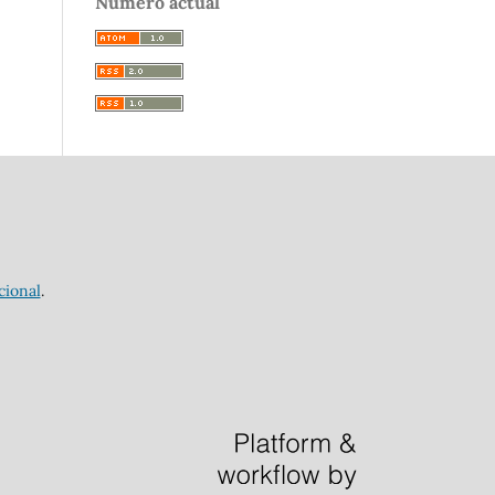
Número actual
cional
.