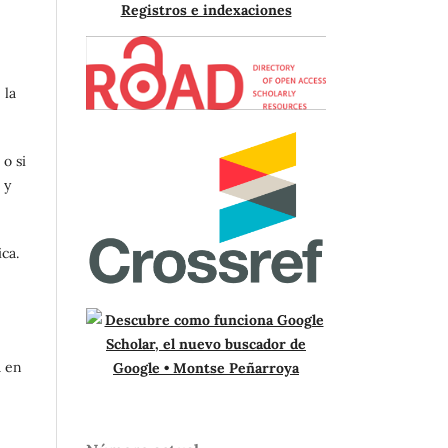
Registros e indexaciones
 la
 o si
 y
ica.
a en