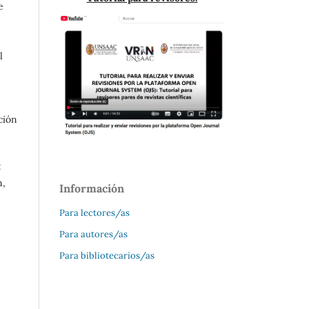
e
l
ción
:
n,
Información
Para lectores/as
Para autores/as
Para bibliotecarios/as