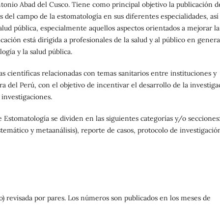
tonio Abad del Cusco. Tiene como principal objetivo la publicación d
s del campo de la estomatología en sus diferentes especialidades, así
lud pública, especialmente aquellos aspectos orientados a mejorar la
icación está dirigida a profesionales de la salud y al público en genera
gía y la salud pública.
 científicas relacionadas con temas sanitarios entre instituciones y
a del Perú, con el objetivo de incentivar el desarrollo de la investiga
 investigaciones.
e Estomatología se dividen en las siguientes categorías y/o secciones
sistemático y metaanálisis), reporte de casos, protocolo de investigació
o) revisada por pares. Los números son publicados en los meses de