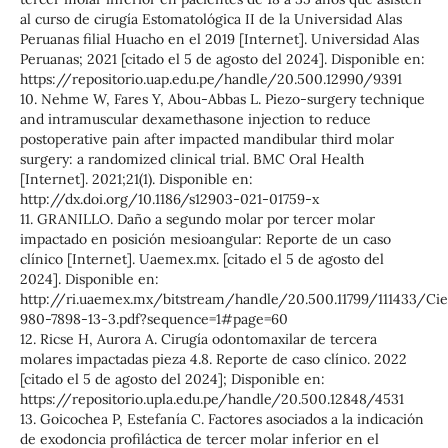
al curso de cirugía Estomatológica II de la Universidad Alas
Peruanas filial Huacho en el 2019 [Internet]. Universidad Alas
Peruanas; 2021 [citado el 5 de agosto del 2024]. Disponible en:
https://repositorio.uap.edu.pe/handle/20.500.12990/9391
10. Nehme W, Fares Y, Abou-Abbas L. Piezo-surgery technique
and intramuscular dexamethasone injection to reduce
postoperative pain after impacted mandibular third molar
surgery: a randomized clinical trial. BMC Oral Health
[Internet]. 2021;21(1). Disponible en:
http://dx.doi.org/10.1186/s12903-021-01759-x
11. GRANILLO. Daño a segundo molar por tercer molar
impactado en posición mesioangular: Reporte de un caso
clínico [Internet]. Uaemex.mx. [citado el 5 de agosto del
2024]. Disponible en:
http://ri.uaemex.mx/bitstream/handle/20.500.11799/111433
980-7898-13-3.pdf?sequence=1#page=60
12. Ricse H, Aurora A. Cirugía odontomaxilar de tercera
molares impactadas pieza 4.8. Reporte de caso clínico. 2022
[citado el 5 de agosto del 2024]; Disponible en:
https://repositorio.upla.edu.pe/handle/20.500.12848/4531
13. Goicochea P, Estefanía C. Factores asociados a la indicación
de exodoncia profiláctica de tercer molar inferior en el