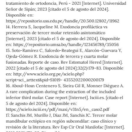
tratamiento de ortodoncia, Perú - 2021 [Internet]. Universidad
Señor de Sipán; 2023 [citado el 5 de agosto del 2024].
Disponible en:
https://repositorio.uss.edu.pe/handle/20.500.12802/11962
14. Herrera S, Jacqueline M. Exodoncia profiláctica vs
preservación de tercer molar retenido asintomático
[Internet]. 2023 [citado el 5 de agosto del 2024]. Disponible
en: https://repositorio.umsa.bo/handle/123456789/35056
15. Soto-Ramírez C, Salcedo-Reategui E, Alarcón-Guevara Y,
Ojeda-Gómez R. Exodoncia de tercera y cuarta molar
fusionadas. Reporte de caso. Rev Estomatol Hered [Internet].
2022 [citado el 5 de agosto del 2024];32(2):179–83. Disponible
en: http://www.scielo.org.pe/scielo.php?
script=sci_arttext&pid=S1019- 43552022000200179
16. Aboul-Hosn Centenero S, Sieira Gil R, Monner Diéguez A.
A rare complication during the extraction of the included
inferior third molar. Case report [Internet]. Isciii.es. [citado el
5 de agosto del 2024]. Disponible en:
https://scielo.isciii.es/pdf/maxi/v31n5/en_caso2.pdf
17. Sanchis JM, Murillo J, Díaz JM, Sanchis JC. Tercer molar
mandibular ectópico en región subcondilar: caso clínico y
revisión de la literatura. Rev Esp Cir Oral Maxilofac [Internet].