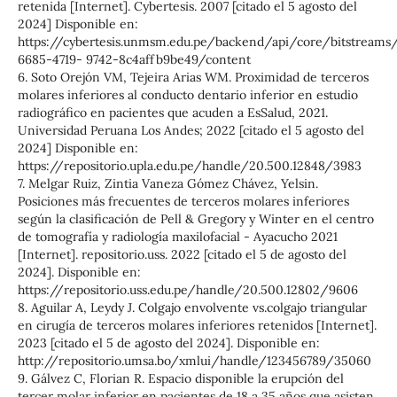
retenida [Internet]. Cybertesis. 2007 [citado el 5 agosto del
2024] Disponible en:
https://cybertesis.unmsm.edu.pe/backend/api/core/bitstreams/
6685-4719- 9742-8c4affb9be49/content
6. Soto Orejón VM, Tejeira Arias WM. Proximidad de terceros
molares inferiores al conducto dentario inferior en estudio
radiográfico en pacientes que acuden a EsSalud, 2021.
Universidad Peruana Los Andes; 2022 [citado el 5 agosto del
2024] Disponible en:
https://repositorio.upla.edu.pe/handle/20.500.12848/3983
7. Melgar Ruiz, Zintia Vaneza Gómez Chávez, Yelsin.
Posiciones más frecuentes de terceros molares inferiores
según la clasificación de Pell & Gregory y Winter en el centro
de tomografía y radiología maxilofacial - Ayacucho 2021
[Internet]. repositorio.uss. 2022 [citado el 5 de agosto del
2024]. Disponible en:
https://repositorio.uss.edu.pe/handle/20.500.12802/9606
8. Aguilar A, Leydy J. Colgajo envolvente vs.colgajo triangular
en cirugía de terceros molares inferiores retenidos [Internet].
2023 [citado el 5 de agosto del 2024]. Disponible en:
http://repositorio.umsa.bo/xmlui/handle/123456789/35060
9. Gálvez C, Florian R. Espacio disponible la erupción del
tercer molar inferior en pacientes de 18 a 35 años que asisten