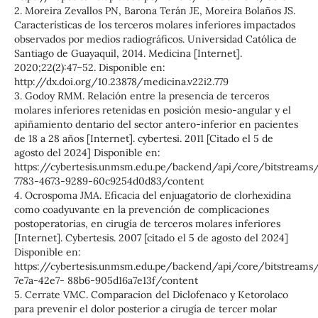
2. Moreira Zevallos PN, Barona Terán JE, Moreira Bolaños JS.
Características de los terceros molares inferiores impactados
observados por medios radiográficos. Universidad Católica de
Santiago de Guayaquil, 2014. Medicina [Internet].
2020;22(2):47–52. Disponible en:
http://dx.doi.org/10.23878/medicina.v22i2.779
3. Godoy RMM. Relación entre la presencia de terceros
molares inferiores retenidas en posición mesio-angular y el
apiñamiento dentario del sector antero-inferior en pacientes
de 18 a 28 años [Internet]. cybertesi. 2011 [Citado el 5 de
agosto del 2024] Disponible en:
https://cybertesis.unmsm.edu.pe/backend/api/core/bitstreams
7783-4673-9289-60c9254d0d83/content
4. Ocrospoma JMA. Eficacia del enjuagatorio de clorhexidina
como coadyuvante en la prevención de complicaciones
postoperatorias, en cirugía de terceros molares inferiores
[Internet]. Cybertesis. 2007 [citado el 5 de agosto del 2024]
Disponible en:
https://cybertesis.unmsm.edu.pe/backend/api/core/bitstreams/
7e7a-42e7- 88b6-905d16a7e13f/content
5. Cerrate VMC. Comparacion del Diclofenaco y Ketorolaco
para prevenir el dolor posterior a cirugía de tercer molar