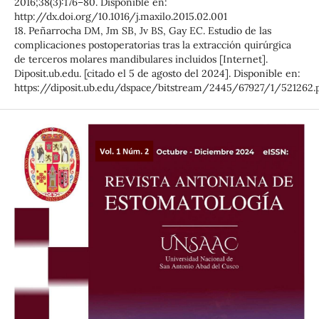
2016;38(3):176–80. Disponible en:
http://dx.doi.org/10.1016/j.maxilo.2015.02.001
18. Peñarrocha DM, Jm SB, Jv BS, Gay EC. Estudio de las
complicaciones postoperatorias tras la extracción quirúrgica
de terceros molares mandibulares incluidos [Internet].
Diposit.ub.edu. [citado el 5 de agosto del 2024]. Disponible en:
https://diposit.ub.edu/dspace/bitstream/2445/67927/1/521262.