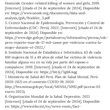
Homicide Gender-related killing of women and girls; 2019.
[Internet]. [citado el 24 de septiembre de 2024]. Disponible
en: https://www.unodc.org/documents/data-and-
analysis/gsh/Booklet_5.pdf
5. Centro Nacional de Epidemiología, Prevención y Control de
Enfermedades (CDC- Perú); 2022; [Internet]. [citado el 24 de
septiembre de 2024]. Disponible en:
https://www.dge.gob.pe/portalnuevo/informativo/prensa/cdc-
peru-reporto-mas-de-17-mil-casos-por-violencia-contra-la-
mujer-durante-el-2022/
6. Instituto Nacional de Estadística e Informática. 63 de cada
100 mujeres de 15 a 49 años de edad fue víctima de violencia
familiar alguna vez en su vida por parte del esposo o
compañero; 2019. [Internet]. [citado el 24 de septiembre de
2024]. Disponible en: https://bit.ly/3g6KAqg
7. Ministerio de Salud del Perú. Plan de Salud Mental, Perú
2020-2021 en el contexto COVID-19; 2020.
http://bvs.minsa.gob.pe/local/MINSA/5092.pdf (acceso 02
enero 2023).
8. Organización Mundial de la Salud. Depresión; 2021
[Internet]. [citado el 24 de septiembre de 2024]. Disponible
en: https://www.who.int/es/news-room/fact-