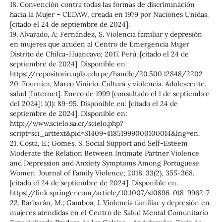
18. Convención contra todas las formas de discriminación
hacia la Mujer – CEDAW, creada en 1979 por Naciones Unidas.
[citado el 24 de septiembre de 2024].
19. Alvarado, A; Fernández, S. Violencia familiar y depresión
en mujeres que acuden al Centro de Emergencia Mujer
Distrito de Chilca-Huancayo; 2017. Perú. [citado el 24 de
septiembre de 2024]. Disponible en:
https://repositorio.upla.edu.pe/handle/20.500.12848/2202
20. Fournier, Marco Vinicio. Cultura y violencia. Adolescente.
salud [Internet]. Enero de 1999 [consultado el 1 de septiembre
del 2024]; 1(1): 89-95. Disponible en: [citado el 24 de
septiembre de 2024]. Disponible en:
http://www.scielo.sa.cr/scielo.php?
script=sci_arttext&pid=S1409-41851999000100014&lng=en.
21. Costa, E.; Gomes, S. Social Support and Self-Esteem
Moderate the Relation Between Intimate Partner Violence
and Depression and Anxiety Symptoms Among Portuguese
Women. Journal of Family Violence; 2018. 33(2), 355-368.
[citado el 24 de septiembre de 2024]. Disponible en:
https://link.springer.com/article/10.1007/s10896-018-9962-7
22. Barbarán, M.; Gamboa, J. Violencia familiar y depresión en
mujeres atendidas en el Centro de Salud Mental Comunitario