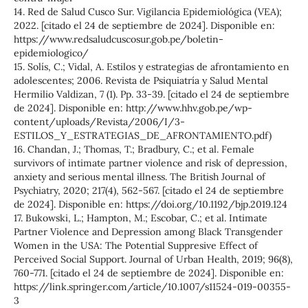
14. Red de Salud Cusco Sur. Vigilancia Epidemiológica (VEA);
2022. [citado el 24 de septiembre de 2024]. Disponible en:
https://www.redsaludcuscosur.gob.pe/boletin-
epidemiologico/
15. Solís, C.; Vidal, A. Estilos y estrategias de afrontamiento en
adolescentes; 2006. Revista de Psiquiatría y Salud Mental
Hermilio Valdizan, 7 (1). Pp. 33-39. [citado el 24 de septiembre
de 2024]. Disponible en: http://www.hhv.gob.pe/wp-
content/uploads/Revista/2006/I/3-
ESTILOS_Y_ESTRATEGIAS_DE_AFRONTAMIENTO.pdf)
16. Chandan, J.; Thomas, T.; Bradbury, C.; et al. Female
survivors of intimate partner violence and risk of depression,
anxiety and serious mental illness. The British Journal of
Psychiatry, 2020; 217(4), 562-567. [citado el 24 de septiembre
de 2024]. Disponible en: https://doi.org/10.1192/bjp.2019.124
17. Bukowski, L.; Hampton, M.; Escobar, C.; et al. Intimate
Partner Violence and Depression among Black Transgender
Women in the USA: The Potential Suppresive Effect of
Perceived Social Support. Journal of Urban Health, 2019; 96(8),
760-771. [citado el 24 de septiembre de 2024]. Disponible en:
https://link.springer.com/article/10.1007/s11524-019-00355-
3