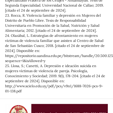
Especializado Pradera de los Celajes - Andahuaylas. Tesis de
Segunda Especialidad. Universidad Nacional de Callao; 2019.
[citado el 24 de septiembre de 2024].
23. Rocca, R. Violencia familiar y depresión en Mujeres del
Distrito de Pueblo Libre. Tesis de Responsabilidad
Universitaria en Promoción de la Salud, Nutrición y Salud
Alimentaria; 2012. [citado el 24 de septiembre de 2024].
24. Olazábal, L. Estrategias de afrontamiento en mujeres
víctimas de violencia familiar que asisten al Centro de Salud
de San Sebastián Cusco; 2018. [citado el 24 de septiembre de
2024]. Disponible en:
https://repositorio.uandina.edu.pe/bitstream/handle/20.500.12
sequence=1&isAllowed=y
25. Llosa, S.; Canetti, A. Depresión e ideación suicida en
mujeres víctimas de violencia de pareja. Psicología,
Conocimiento y Sociedad; 2019. 9(1), 178-204. [citado el 24 de
septiembre de 2024]. Disponible en:
http://www.scielo.edu.uy/pdf/pcs/v9n1/1688-7026-pcs-9-
01-138.pdf