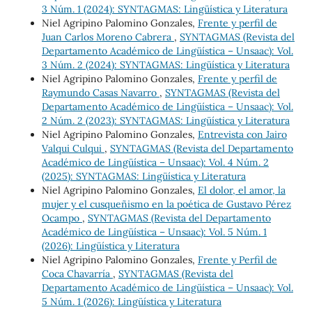
3 Núm. 1 (2024): SYNTAGMAS: Lingüística y Literatura
Niel Agripino Palomino Gonzales,
Frente y perfil de
Juan Carlos Moreno Cabrera
,
SYNTAGMAS (Revista del
Departamento Académico de Lingüística – Unsaac): Vol.
3 Núm. 2 (2024): SYNTAGMAS: Lingüística y Literatura
Niel Agripino Palomino Gonzales,
Frente y perfil de
Raymundo Casas Navarro
,
SYNTAGMAS (Revista del
Departamento Académico de Lingüística – Unsaac): Vol.
2 Núm. 2 (2023): SYNTAGMAS: Lingüística y Literatura
Niel Agripino Palomino Gonzales,
Entrevista con Jairo
Valqui Culqui
,
SYNTAGMAS (Revista del Departamento
Académico de Lingüística – Unsaac): Vol. 4 Núm. 2
(2025): SYNTAGMAS: Lingüística y Literatura
Niel Agripino Palomino Gonzales,
El dolor, el amor, la
mujer y el cusqueñismo en la poética de Gustavo Pérez
Ocampo
,
SYNTAGMAS (Revista del Departamento
Académico de Lingüística – Unsaac): Vol. 5 Núm. 1
(2026): Lingüística y Literatura
Niel Agripino Palomino Gonzales,
Frente y Perfil de
Coca Chavarría
,
SYNTAGMAS (Revista del
Departamento Académico de Lingüística – Unsaac): Vol.
5 Núm. 1 (2026): Lingüística y Literatura