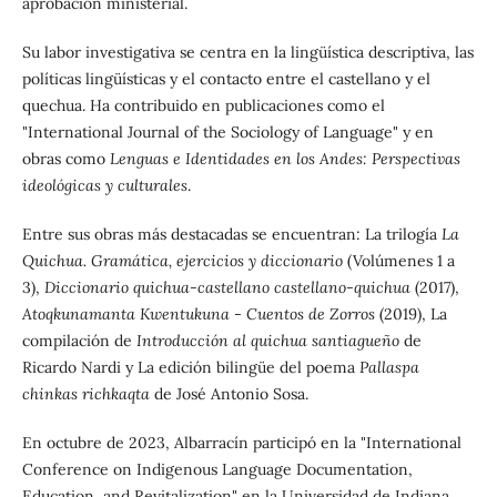
aprobación ministerial.
Su labor investigativa se centra en la lingüística descriptiva, las
políticas lingüísticas y el contacto entre el castellano y el
quechua. Ha contribuido en publicaciones como el
"International Journal of the Sociology of Language" y en
obras como
Lenguas e Identidades en los Andes: Perspectivas
ideológicas y culturales
.
Entre sus obras más destacadas se encuentran: La trilogía
La
Quichua. Gramática, ejercicios y diccionario
(Volúmenes 1 a
3),
Diccionario quichua-castellano castellano-quichua
(2017),
Atoqkunamanta Kwentukuna
-
Cuentos de Zorros
(2019), La
compilación de
Introducción al quichua santiagueño
de
Ricardo Nardi y La edición bilingüe del poema
Pallaspa
chinkas richkaqta
de José Antonio Sosa.
En octubre de 2023, Albarracín participó en la "International
Conference on Indigenous Language Documentation,
Education, and Revitalization" en la Universidad de Indiana,