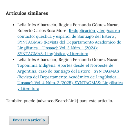
Artículos similares
Lelia Inés Albarracín, Regina Fernanda Gómez Nazar,
Roberto Carlos Sosa More,
Reduplicación y lenguas en
contacto: quechua y español de Santiago del Estero
,
SYNTAGMAS (Revista del Departamento Académico de
Lingüística – Unsaac): Vol. 3 Núm. 1 (2024):
SYNTAGMAS: Lingüística y Literatura
Lelia Inés Albarracín, Regina Fernanda Gómez Nazar,
Toponimia Indígena: Aportes desde el Noroeste de
Argentina, caso de Santiago del Estero
,
SYNTAGMAS
(Revista del Departamento Académico de Lingüística –
Unsaac): Vol. 4 Núm. 2 (2025): SYNTAGMAS: Lingüística
y Literatura
También puede {advancedSearchLink} para este artículo.
Enviar un artículo