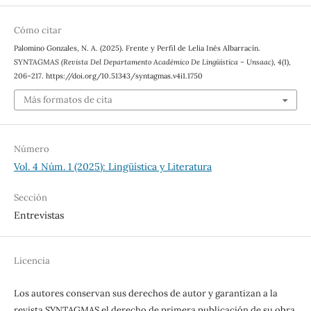
Cómo citar
Palomino Gonzales, N. A. (2025). Frente y Perfil de Lelia Inés Albarracín.
SYNTAGMAS (Revista Del Departamento Académico De Lingüística – Unsaac)
,
4
(1),
206–217. https://doi.org/10.51343/syntagmas.v4i1.1750
Más formatos de cita
Número
Vol. 4 Núm. 1 (2025): Lingüística y Literatura
Sección
Entrevistas
Licencia
Los autores conservan sus derechos de autor y garantizan a la
revista SYNTAGMAS el derecho de primera publicación de su obra.