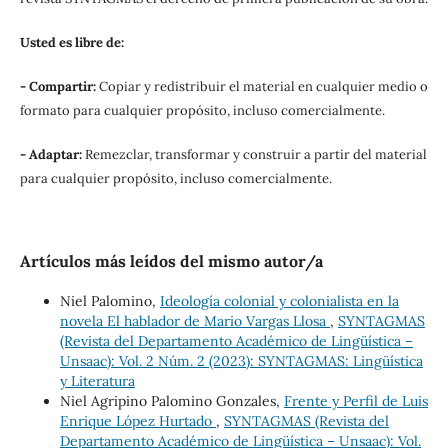
Usted es libre de:
- Compartir:
Copiar y redistribuir el material en cualquier medio o
formato para cualquier propósito, incluso comercialmente.
- Adaptar:
Remezclar, transformar y construir a partir del material
para cualquier propósito, incluso comercialmente.
Artículos más leídos del mismo autor/a
Niel Palomino,
Ideología colonial y colonialista en la
novela El hablador de Mario Vargas Llosa
,
SYNTAGMAS
(Revista del Departamento Académico de Lingüística –
Unsaac): Vol. 2 Núm. 2 (2023): SYNTAGMAS: Lingüística
y Literatura
Niel Agripino Palomino Gonzales,
Frente y Perfil de Luis
Enrique López Hurtado
,
SYNTAGMAS (Revista del
Departamento Académico de Lingüística – Unsaac): Vol.