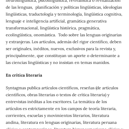
neurolingüística, psicolingüística, revivalística o revitalización
de las lenguas, planificación y políticas lingüísticas, ideologías
lingüísticas, traductología y terminología, lingüística cognitiva,
lenguaje e inteligencia artificial, gramática generativa
transformacional, lingüística histórica, pragmática,
ecolingüística, onomástica. Todo sobre las lenguas originarias
y extranjeras. Los artículos, además del rigor científico, deben
ser originales, inéditos, nuevos, exclusivos para la revista y,
principalmente, que constituyan un aporte o determinante a
las ciencias lingüísticas y no insistan en temas manidos.
En crítica literaria
Syntagmas publica artículos científicos, reseñas (de artículos
científicos, obras literarias o textos de crítica literaria) y
entrevistas inéditas a los escritores. La temática de los
artículos es estrictamente en los campos de teoría literaria,
corrientes, escuelas y movimientos literarios, literatura
andina, literatura en lenguas originarias, literatura peruana