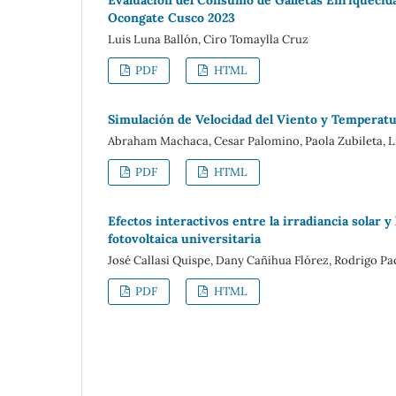
Evaluación del Consumo de Galletas Enriquecida
Ocongate Cusco 2023
Luis Luna Ballón, Ciro Tomaylla Cruz
PDF
HTML
Simulación de Velocidad del Viento y Temperatur
Abraham Machaca, Cesar Palomino, Paola Zubileta, Li
PDF
HTML
Efectos interactivos entre la irradiancia solar 
fotovoltaica universitaria
José Callasi Quispe, Dany Cañihua Flórez, Rodrigo 
PDF
HTML