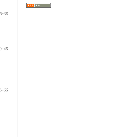
5-38
9-45
6-55