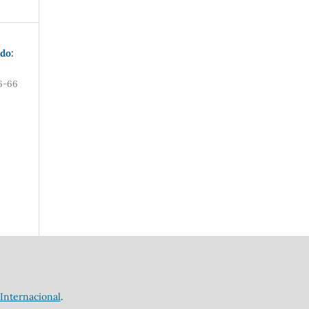
do:
6-66
Internacional
.