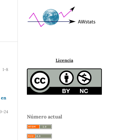
Licencia
1-8
 en
9-24
Número actual