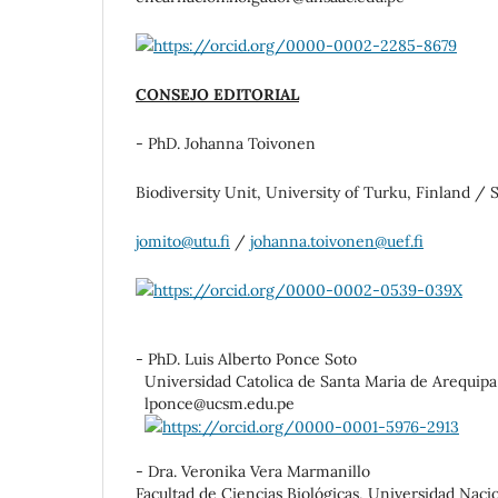
https://orcid.org/0000-0002-2285-8679
CONSEJO EDITORIAL
- PhD. Johanna Toivonen
Biodiversity Unit, University of Turku, Finland / 
jomito@utu.fi
/
johanna.toivonen@uef.fi
https://orcid.org/0000-0002-0539-039X
- PhD. Luis Alberto Ponce Soto
Universidad Catolica de Santa Maria de Arequipa,
lponce@ucsm.edu.pe
https://orcid.org/0000-0001-5976-2913
- Dra. Veronika Vera Marmanillo
Facultad de Ciencias Biológicas, Universidad Naci