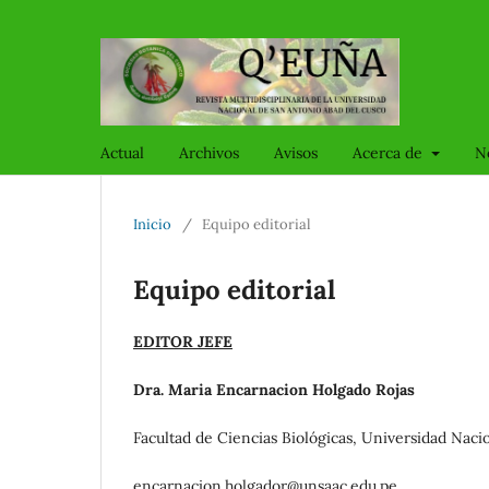
Actual
Archivos
Avisos
Acerca de
N
Inicio
/
Equipo editorial
Equipo editorial
EDITOR JEFE
Dra. Maria Encarnacion Holgado Rojas
Facultad de Ciencias Biológicas, Universidad Naci
encarnacion.holgador@unsaac.edu.pe