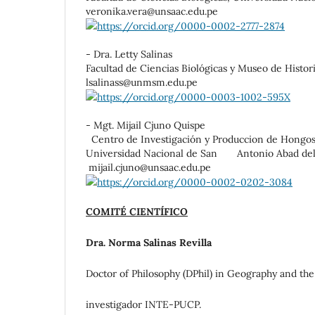
veronika.vera@unsaac.edu.pe
https://orcid.org/0000-0002-2777-2874
- Dra. Letty Salinas
Facultad de Ciencias Biológicas y Museo de Histor
lsalinass@unmsm.edu.pe
https://orcid.org/0000-0003-1002-595X
- Mgt. Mijail Cjuno Quispe
Centro de Investigación y Produccion de Hongos A
Universidad Nacional de San Antonio Abad del 
mijail.cjuno@unsaac.edu.pe
https://orcid.org/0000-0002-0202-3084
COMITÉ CIENTÍFICO
Dra. Norma Salinas Revilla
Doctor of Philosophy (DPhil) in Geography and th
investigador INTE-PUCP.