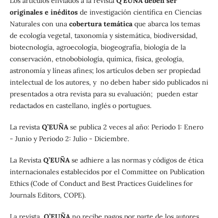
Los artículos enviados a la revista
Q’EUÑA
deben ser
originales e inéditos
de investigación científica en Ciencias
Naturales con una
cobertura temática
que abarca los temas
de ecología vegetal, taxonomía y sistemática, biodiversidad,
biotecnología, agroecología, biogeografía, biología de la
conservación, etnobobiología, química, física, geología,
astronomía y líneas afines; los artículos deben ser propiedad
intelectual de los autores, y no deben haber sido publicados ni
presentados a otra revista para su evaluación; pueden estar
redactados en castellano, inglés o portugues.
La revista
Q’EUÑA
se publica 2 veces al año: Periodo 1: Enero
- Junio y Periodo 2: Julio - Diciembre.
La Revista
Q’EUÑA
se adhiere a las normas y códigos de ética
internacionales establecidos por el Committee on Publication
Ethics (Code of Conduct and Best Practices Guidelines for
Journals Editors, COPE).
La revista
Q’EUÑA
no recibe pagos por parte de los autores