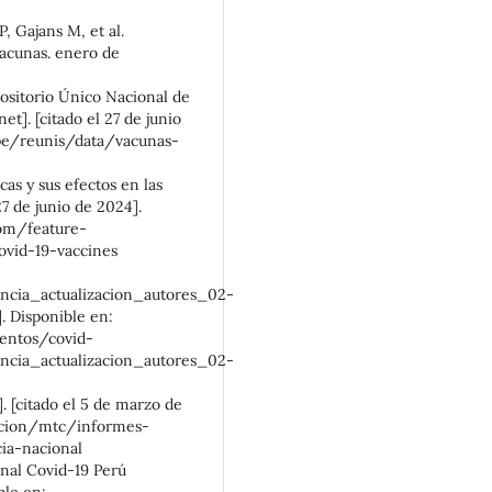
, Gajans M, et al.
Vacunas. enero de
ositorio Único Nacional de
t]. [citado el 27 de junio
.pe/reunis/data/vacunas-
cas y sus efectos en las
27 de junio de 2024].
om/feature-
covid-19-vaccines
encia_actualizacion_autores_02-
]. Disponible en:
entos/covid-
encia_actualizacion_autores_02-
. [citado el 5 de marzo de
tucion/mtc/informes-
ia-nacional
onal Covid-19 Perú