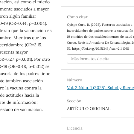
unación, así como el miedo
ivamente asociados a mayor
eron algún familiar
Cómo citar
D-19 (OR=0.44, p=0.004).
Quispe Curo, R. (2025). Factores asociados a
ideran que la vacunación es
incertidumbre de padres sobre la vacunación
19 en niños de dos establecimientos de salud 
umbre. Mientras que los
Cusco.
Revista Antoniana De Estomatología
,
2
certidumbre (OR=2.15,
57. https://doi.org/10.51343/rae.v2i1.1768
presenta mayor
Más formatos de cita
OR=6.27, p=0.001). Por otro
-19 (OR=0.48, p=0.012) se
mayoría de los padres tiene
Número
ste también asociación
Vol. 2 Núm. 1 (2025): Salud y Biene
re la vacuna contra la
de actitudes hacia la
Sección
nte de información;
ARTÍCULO ORIGINAL
 estado de vacunación.
Licencia