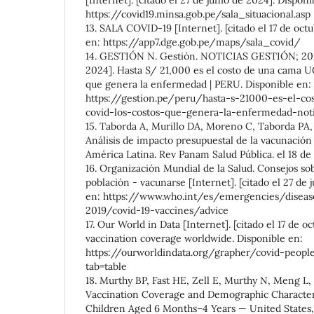
[Internet]. [citado el 27 de junio de 2024]. Disponi
https://covid19.minsa.gob.pe/sala_situacional.asp
13. SALA COVID-19 [Internet]. [citado el 17 de oct
en: https://app7.dge.gob.pe/maps/sala_covid/
14. GESTIÓN N. Gestión. NOTICIAS GESTIÓN; 2022 
2024]. Hasta S/ 21,000 es el costo de una cama U
que genera la enfermedad | PERU. Disponible en:
https://gestion.pe/peru/hasta-s-21000-es-el-c
covid-los-costos-que-genera-la-enfermedad-not
15. Taborda A, Murillo DA, Moreno C, Taborda PA, 
Análisis de impacto presupuestal de la vacunació
América Latina. Rev Panam Salud Pública. el 18 de
16. Organización Mundial de la Salud. Consejos so
población - vacunarse [Internet]. [citado el 27 de 
en: https://www.who.int/es/emergencies/diseas
2019/covid-19-vaccines/advice
17. Our World in Data [Internet]. [citado el 17 de
vaccination coverage worldwide. Disponible en:
https://ourworldindata.org/grapher/covid-peop
tab=table
18. Murthy BP, Fast HE, Zell E, Murthy N, Meng L,
Vaccination Coverage and Demographic Characteri
Children Aged 6 Months–4 Years — United States