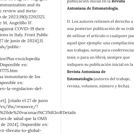
publicación inicial en la
Revista
immunization and its
Antoniana de Estomatología.
ic review and meta-
 de 2023;19(1):2202125.
D. Los autores retienen el derecho a
e M, Angelillo IF.
 against COVID-19 their
una posterior publicación de su trab
ons in Italy. Front Public
de utilizar el artículo o cualquier pa
27 de junio de 2024];11.
aquel (por ejemplo: una compilación
als/public-
sus trabajos, notas para conferencias
tesis, o para un libro), siempre que
inePlus enciclopedia
 Disponible en:
indiquen su publicación inicial en la
07775.htm
Revista Antoniana de
ma inmunitario de los
Estomatología
(autores del trabajo,
isponible en:
revista, volumen, número y fecha).
-en-la-regulacion-del-
]. [citado el 27 de junio
g/es/ths/resource/?
B3n%20de%20vacunaci%C3%B3n#Details
ones de salud que la OMS
o de 2024]. Disponible en:
n-threats-to-global-