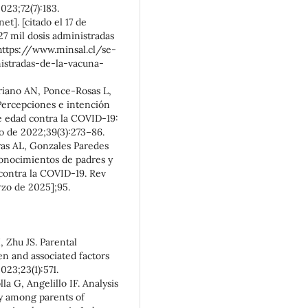
023;72(7):183.
et]. [citado el 17 de
27 mil dosis administradas
https://www.minsal.cl/se-
istradas-de-la-vacuna-
iano AN, Ponce-Rosas L,
 Percepciones e intención
de edad contra la COVID-19:
io de 2022;39(3):273–86.
ras AL, Gonzales Paredes
Conocimientos de padres y
 contra la COVID-19. Rev
rzo de 2025];95.
 Zhu JS. Parental
en and associated factors
023;23(1):571.
la G, Angelillo IF. Analysis
cy among parents of