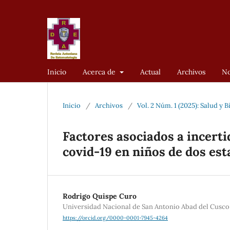
Inicio
Acerca de
Actual
Archivos
No
Inicio
/
Archivos
/
Vol. 2 Núm. 1 (2025): Salud y 
Factores asociados a incert
covid-19 en niños de dos es
Rodrigo Quispe Curo
Universidad Nacional de San Antonio Abad del Cusco
https://orcid.org/0000-0001-7945-4264