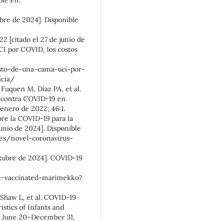
ble en:
ubre de 2024]. Disponible
[citado el 27 de junio de
CI por COVID, los costos
osto-de-una-cama-uci-por-
icia/
Fuquen M, Díaz PA, et al.
n contra COVID-19 en
 enero de 2022; 46:1.
bre la COVID-19 para la
junio de 2024]. Disponible
es/novel-coronavirus-
 octubre de 2024]. COVID-19
le-vaccinated-marimekko?
 Shaw L, et al. COVID-19
stics of Infants and
, June 20–December 31,