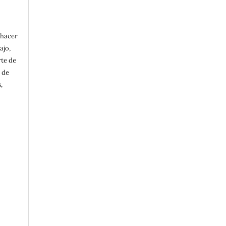
 hacer
ajo,
rte de
 de
,