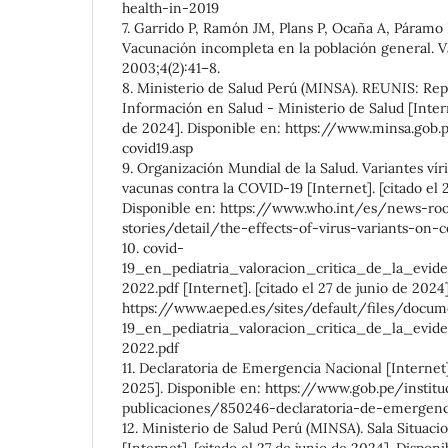
health-in-2019
7. Garrido P, Ramón JM, Plans P, Ocaña A, Páramo P
Vacunación incompleta en la población general. 
2003;4(2):41–8.
8. Ministerio de Salud Perú (MINSA). REUNIS: Rep
Información en Salud - Ministerio de Salud [Interne
de 2024]. Disponible en: https://www.minsa.gob
covid19.asp
9. Organización Mundial de la Salud. Variantes víri
vacunas contra la COVID-19 [Internet]. [citado el 
Disponible en: https://www.who.int/es/news-ro
stories/detail/the-effects-of-virus-variants-on-
10. covid-
19_en_pediatria_valoracion_critica_de_la_evid
2022.pdf [Internet]. [citado el 27 de junio de 2024
https://www.aeped.es/sites/default/files/docum
19_en_pediatria_valoracion_critica_de_la_evid
2022.pdf
11. Declaratoria de Emergencia Nacional [Internet]
2025]. Disponible en: https://www.gob.pe/insti
publicaciones/850246-declaratoria-de-emergenc
12. Ministerio de Salud Perú (MINSA). Sala Situaci