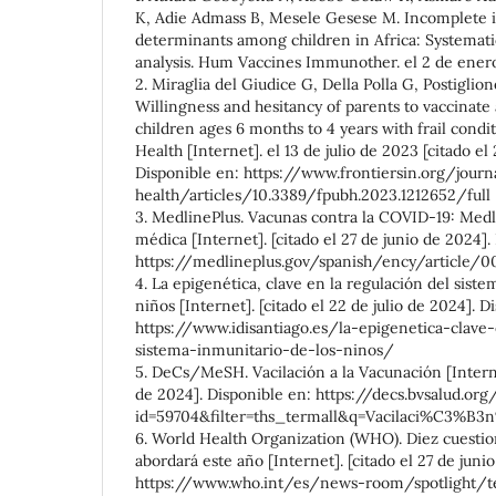
K, Adie Admass B, Mesele Gesese M. Incomplete 
determinants among children in Africa: Systemat
analysis. Hum Vaccines Immunother. el 2 de enero
2. Miraglia del Giudice G, Della Polla G, Postiglion
Willingness and hesitancy of parents to vaccinate
children ages 6 months to 4 years with frail conditi
Health [Internet]. el 13 de julio de 2023 [citado el 
Disponible en: https://www.frontiersin.org/journ
health/articles/10.3389/fpubh.2023.1212652/full
3. MedlinePlus. Vacunas contra la COVID-19: Medl
médica [Internet]. [citado el 27 de junio de 2024].
https://medlineplus.gov/spanish/ency/article/0
4. La epigenética, clave en la regulación del siste
niños [Internet]. [citado el 22 de julio de 2024]. D
https://www.idisantiago.es/la-epigenetica-clave
sistema-inmunitario-de-los-ninos/
5. DeCs/MeSH. Vacilación a la Vacunación [Internet
de 2024]. Disponible en: https://decs.bvsalud.or
id=59704&filter=ths_termall&q=Vacilaci%C3%
6. World Health Organization (WHO). Diez cuesti
abordará este año [Internet]. [citado el 27 de juni
https://www.who.int/es/news-room/spotlight/te