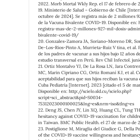
2022. Morb Mortal Wkly Rep. el 17 de febrero de 2
19. Ministerio de Salud – Gobierno de Chile [Intern
octubre de 2024]. Se registra más de 2 millones 9
de la Vacuna Bivalente COVID-19. Disponible en: 
registra-mas-de-2-millones-927-mil-dosis-admin
bivalente-covid-19/
20. Gonzales-Zamora JA, Soriano-Moreno DR, Sor
De-Los-Rios-Pinto A, Murrieta-Ruiz V tina, et al.
de los padres de vacunar a sus hijos bajo 12 años 
estudio transversal en Perú. Rev Chil Infectol. jun
21. Ortiz Montalvo YJ, De La Rosa LN, Jara Contre
MC, Marin Cipriano CG, Ortiz Romaní KJ, et al. 
aceptabilidad para que sus hijos reciban la vacuna
Cuba Pediatría [Internet]. 2023 [citado el 5 de ma
Disponible en: http://scielo.sld.cu/scielo.php?
script=sci_abstract&pid=S0034-
75312023000100025&lng=es&nrm=iso&tlng=es
22. Deng JS, Chen JY, Lin XQ, Huang CL, Tung TH,
hesitancy against COVID-19 vaccination for childr
in Taiwan. BMC Public Health. el 27 de marzo de 2
23. Postiglione M, Miraglia del Giudice G, Della Pol
of the COVID-19 vaccine willingness and hesitan