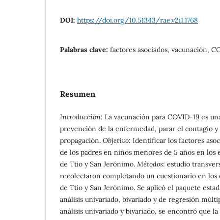
DOI:
https://doi.org/10.51343/rae.v2i1.1768
Palabras clave:
factores asociados, vacunación, C
Resumen
Introducción
: La vacunación para COVID-19 es una 
prevención de la enfermedad, parar el contagio y 
propagación.
Objetivo
: Identificar los factores as
de los padres en niños menores de 5 años en los 
de Ttio y San Jerónimo.
Métodos
: estudio transvers
recolectaron completando un cuestionario en los 
de Ttio y San Jerónimo. Se aplicó el paquete estad
análisis univariado, bivariado y de regresión múlti
análisis univariado y bivariado, se encontró que l