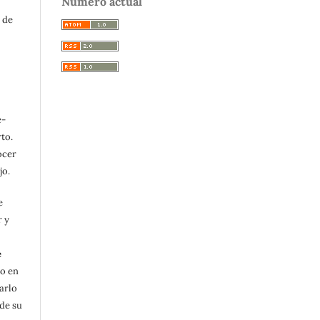
Número actual
 de
e-
to.
ocer
jo.
e
r y
e
lo en
arlo
de su