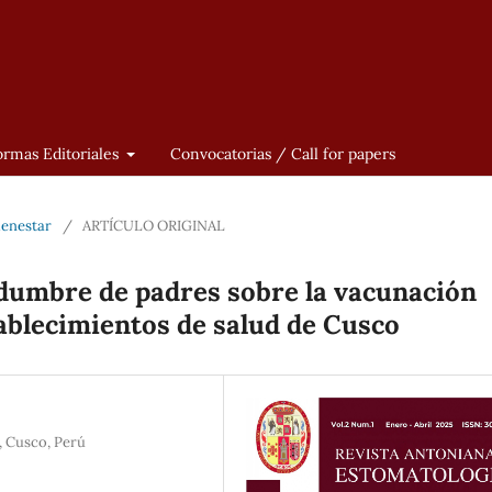
rmas Editoriales
Convocatorias / Call for papers
Bienestar
/
ARTÍCULO ORIGINAL
idumbre de padres sobre la vacunación
tablecimientos de salud de Cusco
, Cusco, Perú