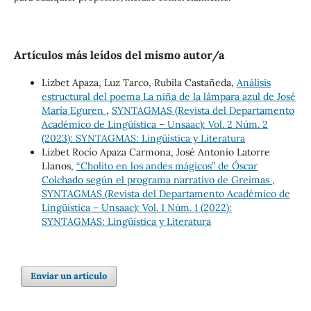
Artículos más leídos del mismo autor/a
Lizbet Apaza, Luz Tarco, Rubila Castañeda,
Análisis
estructural del poema La niña de la lámpara azul de José
María Eguren
,
SYNTAGMAS (Revista del Departamento
Académico de Lingüística – Unsaac): Vol. 2 Núm. 2
(2023): SYNTAGMAS: Lingüística y Literatura
Lizbet Rocío Apaza Carmona, José Antonio Latorre
Llanos,
“Cholito en los andes mágicos” de Óscar
Colchado según el programa narrativo de Greimas
,
SYNTAGMAS (Revista del Departamento Académico de
Lingüística – Unsaac): Vol. 1 Núm. 1 (2022):
SYNTAGMAS: Lingüística y Literatura
Enviar un artículo