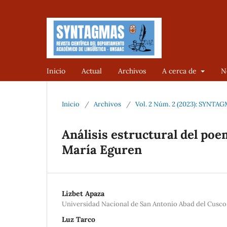
Inicio
Actual
Archivos
A cerca de
N
Inicio
/
Archivos
/
Vol. 2 Núm. 2 (2023): SYNTAGM
Análisis estructural del poe
María Eguren
Lizbet Apaza
Universidad Nacional de San Antonio Abad del Cusco
Luz Tarco