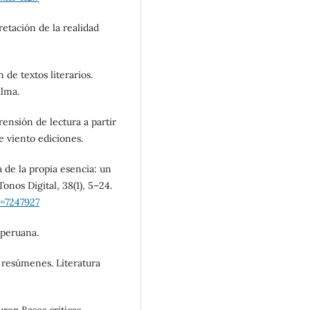
retación de la realidad
 de textos literarios.
alma.
rensión de lectura a partir
de viento ediciones.
 de la propia esencia: un
nos Digital, 38(1), 5–24.
o=7247927
n peruana.
 resúmenes. Literatura
uren.Bases criticas,