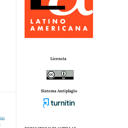
Licencia
Sistema Antiplagio
gún
: