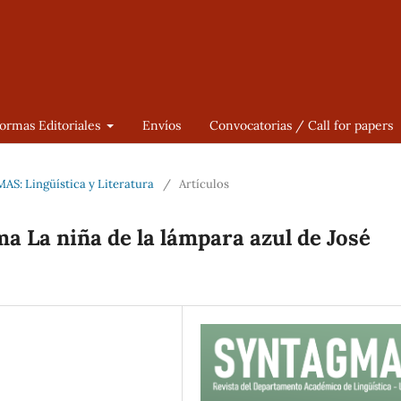
ormas Editoriales
Envíos
Convocatorias / Call for papers
AS: Lingüística y Literatura
/
Artículos
ma La niña de la lámpara azul de José