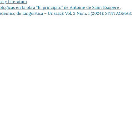
a y Literatura
ológicas en la obra "El principito” de Antoine de Saint Exupere
,
émico de Lingüística – Unsaac): Vol. 3 Núm. 1 (2024): SYNTAGMAS: