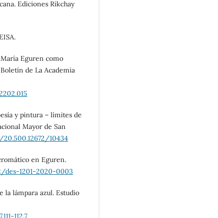
licana. Ediciones Rikchay
PEISA.
sé María Eguren como
. Boletín de La Academia
02202.015
esía y pintura – límites de
Nacional Mayor de San
e/20.500.12672/10434
-cromático en Eguren.
142/des-1201-2020-0003
e la lámpara azul. Estudio
111-112.7