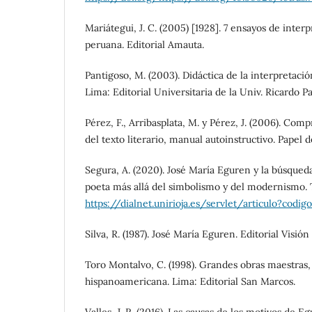
Mariátegui, J. C. (2005) [1928]. 7 ensayos de interp
peruana. Editorial Amauta.
Pantigoso, M. (2003). Didáctica de la interpretación
Lima: Editorial Universitaria de la Univ. Ricardo P
Pérez, F., Arribasplata, M. y Pérez, J. (2006). Comp
del texto literario, manual autoinstructivo. Papel 
Segura, A. (2020). José María Eguren y la búsqueda
poeta más allá del simbolismo y del modernismo. To
https://dialnet.unirioja.es/servlet/articulo?codig
Silva, R. (1987). José María Eguren. Editorial Visió
Toro Montalvo, C. (1998). Grandes obras maestras,
hispanoamericana. Lima: Editorial San Marcos.
Valles, J. R. (2016). Las causas de los motivos de Eg