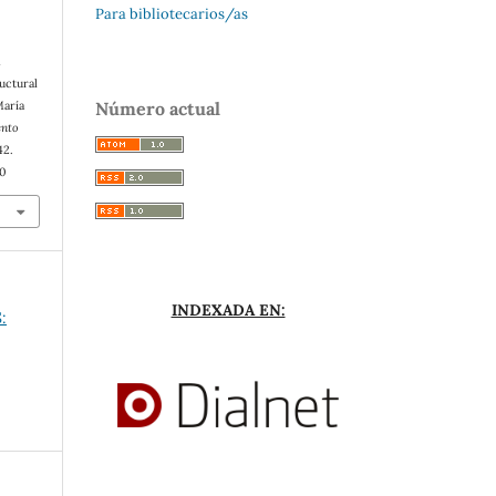
Para bibliotecarios/as
&
ructural
Número actual
María
nto
42.
00
INDEXADA EN:
: