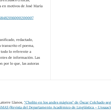
ra en motivos de José María
17-68482016000200007
anificado, redactado,
a transcrito el poema,
todo lo referente a
entes de información. Las
ón por lo que, las autoras
Latorre Llanos,
“Cholito en los andes mágicos” de Óscar Colchado se
AS (Revista del Departamento Académico de Lingüística – Unsaac)