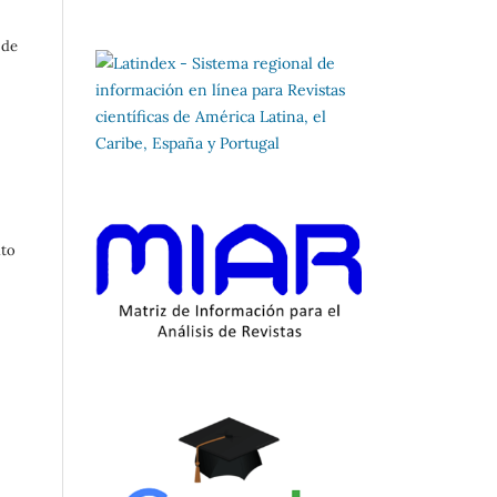
 de
ato