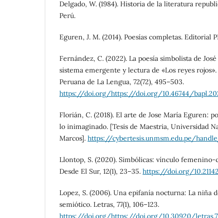
Delgado, W. (1984). Historia de la literatura repub
Perú.
Eguren, J. M. (2014). Poesías completas. Editorial 
Fernández, C. (2022). La poesía simbolista de Jo
sistema emergente y lectura de «Los reyes rojos»
Peruana de La Lengua, 72(72), 495–503.
https://doi.org/https://doi.org/10.46744/bapl.2
Florián, C. (2018). El arte de Jose María Eguren: po
lo inimaginado. [Tesis de Maestria, Universidad 
Marcos].
https://cybertesis.unmsm.edu.pe/handl
Llontop, S. (2020). Simbólicas: vínculo femenino
Desde El Sur, 12(1), 23–35.
https://doi.org/10.21
Lopez, S. (2006). Una epifanía nocturna: La niña d
semiótico. Letras, 77(1), 106–123.
https://doi.org/https://doi.org/10.30920/letras.77.