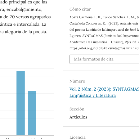
tado principal es que las
fora, encabalgamiento,
Cómo citar
ta de 20 versos agrupados
Apaza Carmona, L. R., Tarco Sanchez, L. M., 
Castañeda Contreras, R. . (2023). Análisis est
ántica e intercalada. La
del poema La niña de la lámpara azul de José 
a alegoría de la poesía.
Eguren.
SYNTAGMAS (Revista Del Departame
Académico De Lingüística – Unsaac)
,
2
(2), 33–
https://doi.org/10.51343/syntagmas.v2i2.12
Más formatos de cita
Número
Vol. 2 Núm. 2 (2023): SYNTAGMAS
Lingüística y Literatura
Sección
Artículos
Licencia