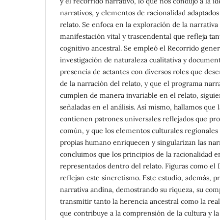
y el recorrido narrativo, lo que nos condujo a la i
narrativos, y elementos de racionalidad adaptados
relato. Se enfoca en la exploración de la narrativ
manifestación vital y trascendental que refleja ta
cognitivo ancestral. Se empleó el Recorrido gener
investigación de naturaleza cualitativa y document
presencia de actantes con diversos roles que de
de la narración del relato, y que el programa narra
cumplen de manera invariable en el relato, sigui
señaladas en el análisis. Así mismo, hallamos que l
contienen patrones universales reflejados que pr
común, y que los elementos culturales regionales y
propias humano enriquecen y singularizan las narra
concluimos que los principios de la racionalidad e
representados dentro del relato. Figuras como el 
reflejan este sincretismo. Este estudio, además, p
narrativa andina, demostrando su riqueza, su comp
transmitir tanto la herencia ancestral como la re
que contribuye a la comprensión de la cultura y la