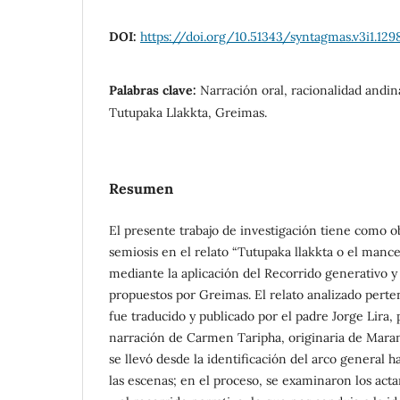
DOI:
https://doi.org/10.51343/syntagmas.v3i1.129
Palabras clave:
Narración oral, racionalidad andin
Tutupaka Llakkta, Greimas.
Resumen
El presente trabajo de investigación tiene como obj
semiosis en el relato “Tutupaka llakkta o el mance
mediante la aplicación del Recorrido generativo y
propuestos por Greimas. El relato analizado perten
fue traducido y publicado por el padre Jorge Lira,
narración de Carmen Taripha, originaria de Marang
se llevó desde la identificación del arco general 
las escenas; en el proceso, se examinaron los acta