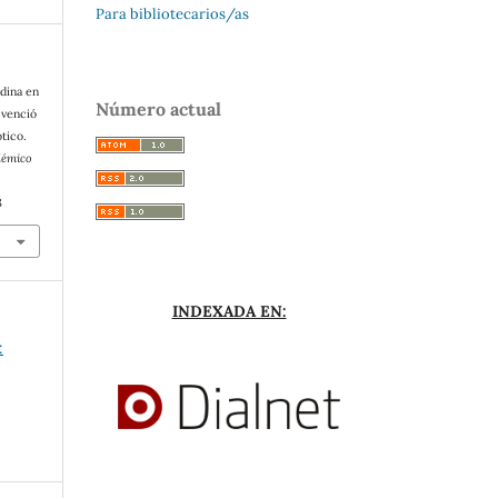
Para bibliotecarios/as
ndina en
Número actual
 venció
tico.
démico
8
INDEXADA EN:
: