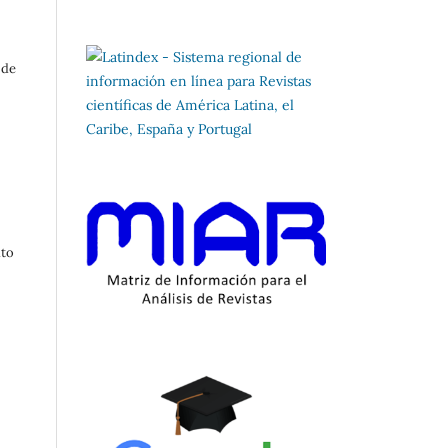
 de
ato