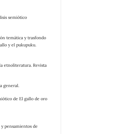
lisis semiótico
sión temática y trasfondo
gallo y el pukupuku.
la etnoliteratura. Revista
ca general.
miótico de El gallo de oro
s y pensamientos de