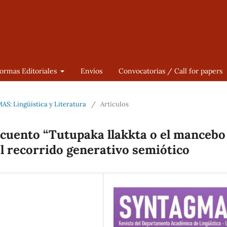
ormas Editoriales
Envíos
Convocatorias / Call for papers
AS: Lingüística y Literatura
/
Artículos
l cuento “Tutupaka llakkta o el mancebo
el recorrido generativo semiótico