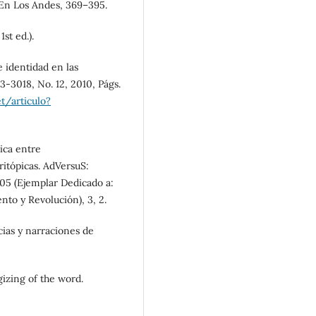
 En Los Andes, 369–395.
st ed.).
e identidad en las
3-3018, No. 12, 2010, Págs.
et/articulo?
tica entre
itópicas. AdVersuS:
005 (Ejemplar Dedicado a:
to y Revolución), 3, 2.
cias y narraciones de
gizing of the word.