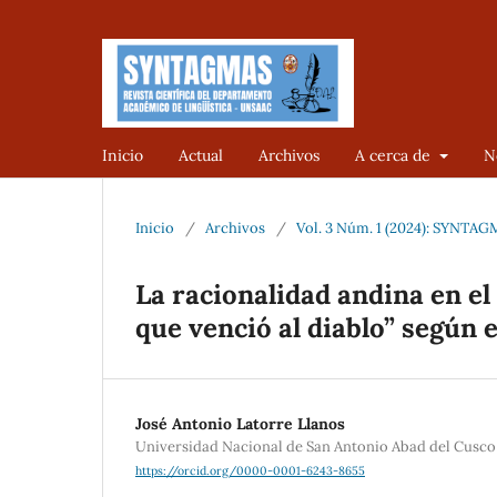
Inicio
Actual
Archivos
A cerca de
N
Inicio
/
Archivos
/
Vol. 3 Núm. 1 (2024): SYNTAGM
La racionalidad andina en e
que venció al diablo” según 
José Antonio Latorre Llanos
Universidad Nacional de San Antonio Abad del Cusco
https://orcid.org/0000-0001-6243-8655