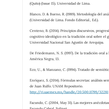
(Quito) (Issue 15). Universidad de Lima.
Blanco, D. & Bueno, R. (1989). Metodología del aná
(Universidad de Lima. Fondo Editorial., Ed.).
Centeno, B. (2014). Principios discursivos, progre
cognitivo ideológico en la tradición oral sobre el 
Universidad Nacional San Agustín de Arequipa.
De Friedemann, N. S. (1997). De la tradición oral a 
América Negra, 13.
Eco, U., & Manzano, C. (1994). Tratado de semióti
Enríquez, S. (2014). Fórmulas secretas: análisis se
de Juan Rulfo. UNAM Repositorio.
http://ri.uaemex.mx/handle/20.500.11799/32281
Facundo, C. (2004, May 31). Las mejores anécdota
Facundo Cabral. Solinet