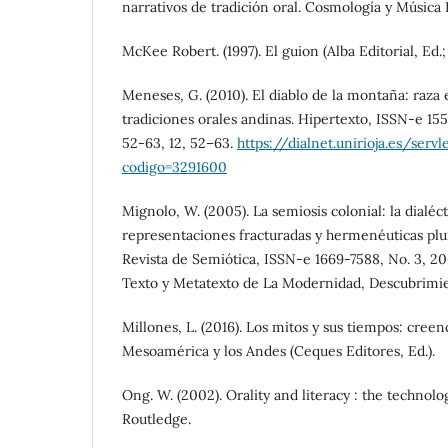
narrativos de tradición oral. Cosmología y Música
McKee Robert. (1997). El guion (Alba Editorial, Ed.; 1
Meneses, G. (2010). El diablo de la montaña: raza 
tradiciones orales andinas. Hipertexto, ISSN-e 155
52-63, 12, 52–63.
https://dialnet.unirioja.es/servl
codigo=3291600
Mignolo, W. (2005). La semiosis colonial: la dialéc
representaciones fracturadas y hermenéuticas plur
Revista de Semiótica, ISSN-e 1669-7588, No. 3, 2
Texto y Metatexto de La Modernidad, Descubrimien
Millones, L. (2016). Los mitos y sus tiempos: creen
Mesoamérica y los Andes (Ceques Editores, Ed.).
Ong. W. (2002). Orality and literacy : the technolo
Routledge.