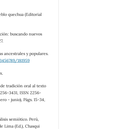
eblo quechua (Editorial
cación: buscando nuevos
7.
as ancestrales y populares.
23456789/181959
x.
de tradición oral al texto
 2256-3431, ISSN 2256-
ero - junio), Págs. 15-34,
lisis semiótico. Perú,
de Lima (Ed.), Chasqui