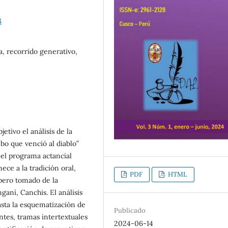
8
a, recorrido generativo,
etivo el análisis de la
bo que venció al diablo”
 el programa actancial
ece a la tradición oral,
PDF
HTML
 pero tomado de la
aní, Canchis. El análisis
hasta la esquematización de
Publicado
ntes, tramas intertextuales
2024-06-14