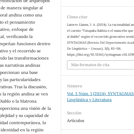
dentificación de arquetipos
 de manera singular al
a oral andina como una
Cómo citar
nto el pensamiento
Latorre Llanos, J. A. (2024). La racionalidad a
ativo, enfoque de
el cuento “Tutupaka llakkta o el mancebo que
al, verificando la
al diablo” según el recorrido generativo semió
SYNTAGMAS (Revista Del Departamento Aca
sempeñan funciones dentro
De Lingüística – Unsaac)
,
3
(1), 83–116.
tivo y el recorrido se
https://doi.org/10.51343/syntagmas.v3i1.129
endo las transformaciones
Más formatos de cita
as narrativas andinas
oporcionan una base
 las particularidades
Número
tivas. Tras la discusión,
Vol. 3 Núm. 1 (2024): SYNTAGMAS
n la región andina se ven
Lingüística y Literatura
Diablo o la Matrona
roporciona una visión de la
Sección
lejidad y su capacidad de
Artículos
alidad contemporánea, lo
 identidad en la región