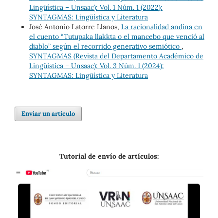
Lingüística – Unsaac): Vol. 1 Núm. 1 (2022):
SYNTAGMAS: Lingüística y Literatura
José Antonio Latorre Llanos,
La racionalidad andina en
el cuento “Tutupaka llakkta o el mancebo que venció al
diablo” según el recorrido generativo semiótico
,
SYNTAGMAS (Revista del Departamento Académico de
Lingüística – Unsaac): Vol. 3 Núm. 1 (2024):
SYNTAGMAS: Lingüística y Literatura
Enviar un artículo
Tutorial de envío de artículos: