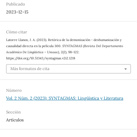
Publicado
2023-12-15
Cómo citar
Latorre Llanos, J. A. (2023). Retórica de la demonización - deshumanización y
causalidad directa en la película 300.
SYNTAGMAS (Revista Del Departamento
Académico De Lingüística – Unsaac)
,
2
(2), 98–122.
https://doi.org/10.51343/syntagmas.v2i2.1218
Más formatos de cita
Número
Vol. 2 Núm. 2 (2023): SYNTAGMAS: Lingüística y Literatura
Sección
Artículos