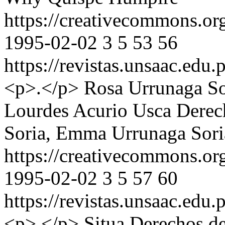
https://creativecommons.or
1995-02-02
3
5
53
56
https://revistas.unsaac.edu
<p>.</p>
Rosa Urrunaga So
Lourdes Acurio Usca
Derec
Soria, Emma Urrunaga Sori
https://creativecommons.or
1995-02-02
3
5
57
60
https://revistas.unsaac.edu
<p>.</p>
Situa
Derechos de