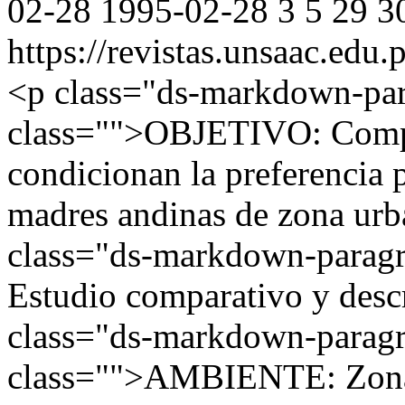
02-28
1995-02-28
3
5
29
3
https://revistas.unsaac.edu
<p class="ds-markdown-pa
class="">OBJETIVO: Compar
condicionan la preferencia p
madres andinas de zona urb
class="ds-markdown-parag
Estudio comparativo y des
class="ds-markdown-parag
class="">AMBIENTE: Zona 