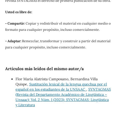
revista SYNTAGMAS el derecho de primera publicación de su obra.
Usted es libre de:
- Compartir:
Copiar y redistribuir el material en cualquier medio o
formato para cualquier propósito, incluso comercialmente.
- Adaptar:
Remezclar, transformar y construir a partir del material
para cualquier propósito, incluso comercialmente.
Artículos más leídos del mismo autor/a
Flor María Alatrista Camposano, Bernardina Villa
Quispe,
Sustitución lexical de la lengua quechua por el
español en los estudiantes de la UNSAAC
,
SYNTAGMAS
(Revista del Departamento Académico de Lingüística –
Unsaac): Vol. 2 Núm. 1 (2023): SYNTAGMAS: Lingüística
y Literatura