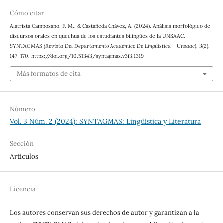
Cómo citar
Alatrista Camposano, F. M., & Castañeda Chávez, A. (2024). Análisis morfológico de
discursos orales en quechua de los estudiantes bilingües de la UNSAAC.
SYNTAGMAS (Revista Del Departamento Académico De Lingüística – Unsaac)
,
3
(2),
147–170. https://doi.org/10.51343/syntagmas.v3i3.1319
Más formatos de cita
Número
Vol. 3 Núm. 2 (2024): SYNTAGMAS: Lingüística y Literatura
Sección
Artículos
Licencia
Los autores conservan sus derechos de autor y garantizan a la