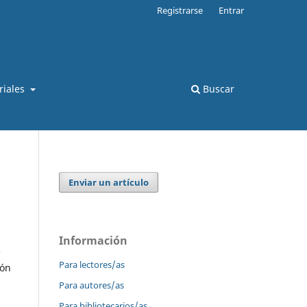
Registrarse
Entrar
oriales
Buscar
Enviar un artículo
Información
e
Para lectores/as
ión
Para autores/as
Para bibliotecarios/as