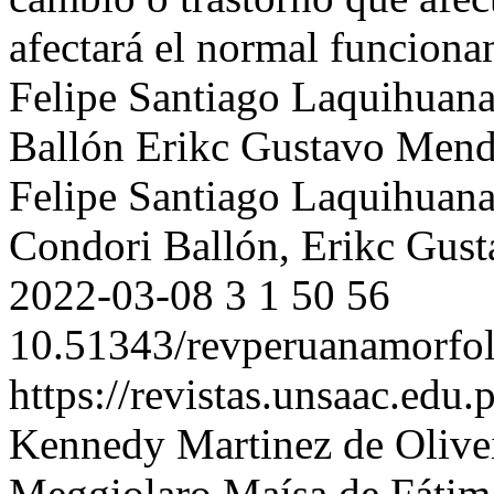
afectará el normal funciona
Felipe Santiago Laquihuan
Ballón
Erikc Gustavo Mend
Felipe Santiago Laquihuan
Condori Ballón, Erikc Gus
2022-03-08
3
1
50
56
10.51343/revperuanamorfol
https://revistas.unsaac.edu
Kennedy Martinez de Olive
Meggiolaro
Maísa de Fátim