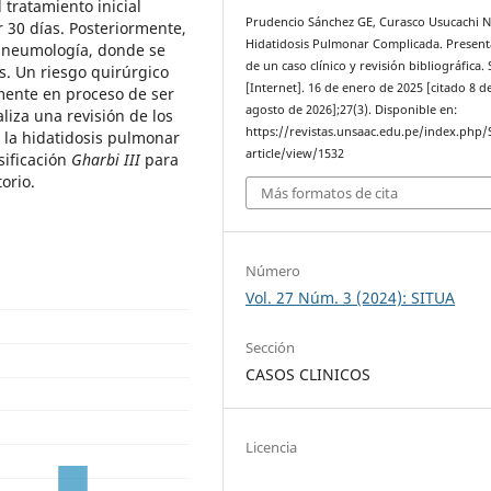
 tratamiento inicial
Prudencio Sánchez GE, Curasco Usucachi N
 30 días. Posteriormente,
Hidatidosis Pulmonar Complicada. Present
r neumología, donde se
de un caso clínico y revisión bibliográfica.
s. Un riesgo quirúrgico
[Internet]. 16 de enero de 2025 [citado 8 d
lmente en proceso de ser
agosto de 2026];27(3). Disponible en:
liza una revisión de los
https://revistas.unsaac.edu.pe/index.php
e la hidatidosis pulmonar
article/view/1532
sificación
Gharbi III
para
orio.
Más formatos de cita
Número
Vol. 27 Núm. 3 (2024): SITUA
Sección
CASOS CLINICOS
Licencia