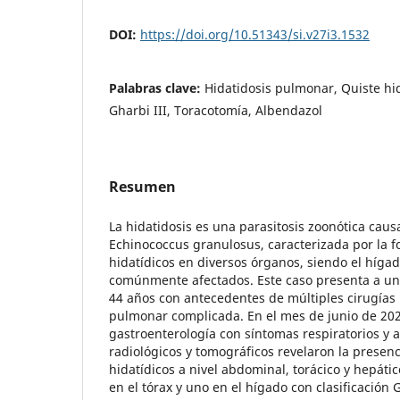
DOI:
https://doi.org/10.51343/si.v27i3.1532
Palabras clave:
Hidatidosis pulmonar, Quiste hi
Gharbi III, Toracotomía, Albendazol
Resumen
La hidatidosis es una parasitosis zoonótica caus
Echinococcus granulosus, caracterizada por la 
hidatídicos en diversos órganos, siendo el híga
comúnmente afectados. Este caso presenta a un
44 años con antecedentes de múltiples cirugías 
pulmonar complicada. En el mes de junio de 202
gastroenterología con síntomas respiratorios y 
radiológicos y tomográficos revelaron la presenc
hidatídicos a nivel abdominal, torácico y hepáti
en el tórax y uno en el hígado con clasificación 