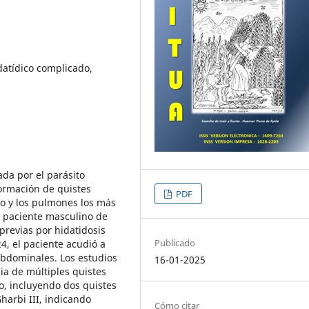
datídico complicado,
ada por el parásito
formación de quistes
PDF
do y los pulmones los más
 paciente masculino de
previas por hidatidosis
Publicado
4, el paciente acudió a
abdominales. Los estudios
16-01-2025
ia de múltiples quistes
co, incluyendo dos quistes
Gharbi III, indicando
Cómo citar