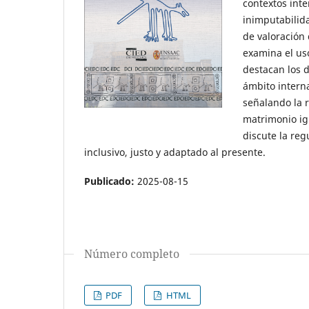
contextos inte
inimputabilid
de valoración 
examina el us
destacan los d
ámbito interna
señalando la 
matrimonio igu
discute la reg
inclusivo, justo y adaptado al presente.
Publicado:
2025-08-15
Número completo
PDF
HTML