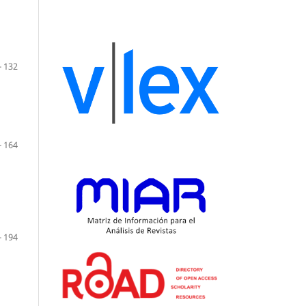
- 132
- 164
- 194