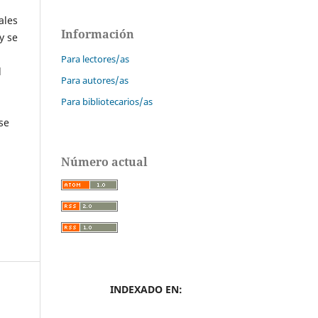
ales
Información
y se
Para lectores/as
l
Para autores/as
Para bibliotecarios/as
se
Número actual
INDEXADO EN: