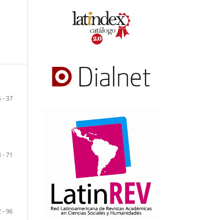
5 - 37
 - 71
 - 96