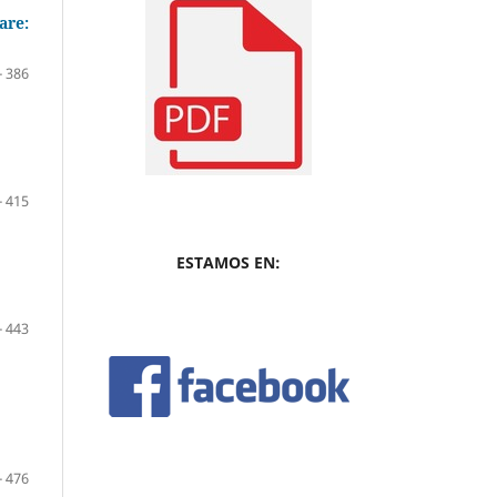
are:
- 386
- 415
ESTAMOS EN:
- 443
- 476