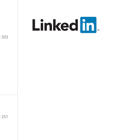
- 503
- 251