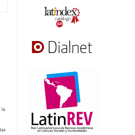
 la
las