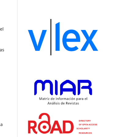
el
vas
da