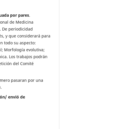
uada por pares
.
ional de Medicina
 De periodicidad
lés, y que considerará para
en todo su aspecto:
l; Morfología evolutiva;
pica. Los trabajos podrán
etición del Comité
rimero pasaran por una
).
ión/ envió de