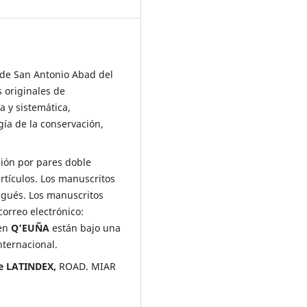
 de San Antonio Abad del
s originales de
a y sistemática,
gía de la conservación,
sión por pares doble
artículos. Los manuscritos
ugués. Los manuscritos
orreo electrónico:
 en
Q’EUÑA
están bajo una
ternacional.
de LATINDEX,
ROAD. MIAR