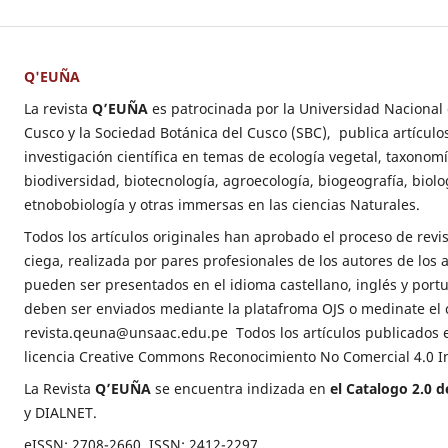
Q'EUÑA
La revista
Q’EUÑA
es patrocinada por la Universidad Nacional
Cusco y la Sociedad Botánica del Cusco (SBC), publica artículo
investigación científica en temas de ecología vegetal, taxonomí
biodiversidad, biotecnología, agroecología, biogeografía, biolo
etnobobiología y otras immersas en las ciencias Naturales.
Todos los artículos originales han aprobado el proceso de revi
ciega, realizada por pares profesionales de los autores de los 
pueden ser presentados en el idioma castellano, inglés y port
deben ser enviados mediante la platafroma OJS o medinate el c
revista.qeuna@unsaac.edu.pe
Todos los artículos publicados
licencia Creative Commons Reconocimiento No Comercial 4.0 In
La Revista
Q’EUÑA
se encuentra indizada en
el Catalogo 2.0 
y DIALNET.
eISSN: 2708-2660, ISSN: 2412-2297