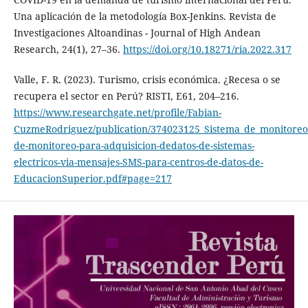
Una aplicación de la metodología Box-Jenkins. Revista de
Investigaciones Altoandinas - Journal of High Andean
Research, 24(1), 27–36.
https://doi.org/10.18271/ria.2022.317
Valle, F. R. (2023). Turismo, crisis económica. ¿Recesa o se
recupera el sector en Perú? RISTI, E61, 204–216.
https://www.researchgate.net/profile/Fabian-
CuzmeRodriguez/publication/374023125_Sistema_de_monitoreo_
de-monitoreo-para-adquisicion-dedatos-de-sistemas-
electricos-via-mensajes-SMS-para-centros-de-datos-de-
EducacionSuperior.pdf#page=217