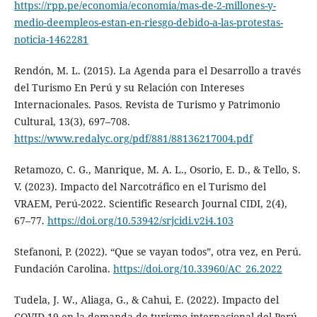
https://rpp.pe/economia/economia/mas-de-2-millones-y-
medio-deempleos-estan-en-riesgo-debido-a-las-protestas-
noticia-1462281
Rendón, M. L. (2015). La Agenda para el Desarrollo a través
del Turismo En Perú y su Relación con Intereses
Internacionales. Pasos. Revista de Turismo y Patrimonio
Cultural, 13(3), 697–708.
https://www.redalyc.org/pdf/881/88136217004.pdf
Retamozo, C. G., Manrique, M. A. L., Osorio, E. D., & Tello, S.
V. (2023). Impacto del Narcotráfico en el Turismo del
VRAEM, Perú-2022. Scientific Research Journal CIDI, 2(4),
67–77.
https://doi.org/10.53942/srjcidi.v2i4.103
Stefanoni, P. (2022). “Que se vayan todos”, otra vez, en Perú.
Fundación Carolina.
https://doi.org/10.33960/AC_26.2022
Tudela, J. W., Aliaga, G., & Cahui, E. (2022). Impacto del
COVID-19 en la demanda de turismo internacional del Perú.