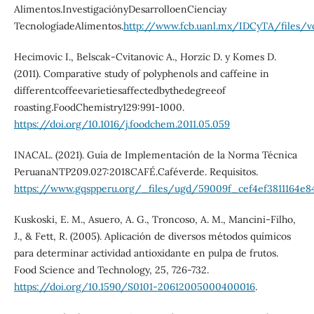
Alimentos.InvestigaciónyDesarrolloenCienciay
TecnologíadeAlimentos.
http://www.fcb.uanl.mx/IDCyTA/files/
Hecimovic I., Belscak-Cvitanovic A., Horzic D. y Komes D.
(2011). Comparative study of polyphenols and caffeine in
differentcoffeevarietiesaffectedbythedegreeof
roasting.FoodChemistry129:991-1000.
https://doi.org/10.1016/j.foodchem.2011.05.059
INACAL. (2021). Guía de Implementación de la Norma Técnica
PeruanaNTP209.027:2018CAFÉ.Caféverde. Requisitos.
https://www.gqspperu.org/_files/ugd/59009f_cef4ef3811164e84
Kuskoski, E. M., Asuero, A. G., Troncoso, A. M., Mancini-Filho,
J., & Fett, R. (2005). Aplicación de diversos métodos químicos
para determinar actividad antioxidante en pulpa de frutos.
Food Science and Technology, 25, 726-732.
https://doi.org/10.1590/S0101-20612005000400016
.