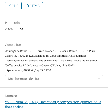
PDF
HTML
Publicado
2024-12-23
Cómo citar
Urrunaga de Rozas, E. J. ., Torres Polanco, J. ., Alosilla Robles, C. S. ., & Puma
Caparo, B. P. (2024). Evaluación de las Características Fisicoquímicas,
Cromatográficas y Actividad Antioxidante del Café Verde Caracolillo y Natural
(Coffea arabica L.) de Umapata-Cusco.
Q’EUÑA
,
15
(2), 16–25.
https://doi.org/10.51343/rq.v15i2.1570
Más formatos de cita
Número
Vol. 15 Núm. 2 (2024): Diversidad y composición química de la
flora andina