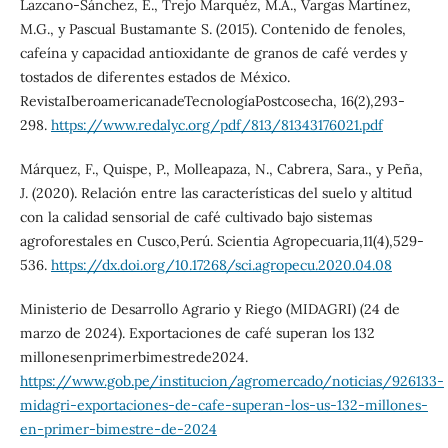
Lazcano-Sánchez, E., Trejo Marquéz, M.A., Vargas Martínez,
M.G., y Pascual Bustamante S. (2015). Contenido de fenoles,
cafeína y capacidad antioxidante de granos de café verdes y
tostados de diferentes estados de México.
RevistaIberoamericanadeTecnologíaPostcosecha, 16(2),293-
298.
https://www.redalyc.org/pdf/813/81343176021.pdf
Márquez, F., Quispe, P., Molleapaza, N., Cabrera, Sara., y Peña,
J. (2020). Relación entre las características del suelo y altitud
con la calidad sensorial de café cultivado bajo sistemas
agroforestales en Cusco,Perú. Scientia Agropecuaria,11(4),529-
536.
https://dx.doi.org/10.17268/sci.agropecu.2020.04.08
Ministerio de Desarrollo Agrario y Riego (MIDAGRI) (24 de
marzo de 2024). Exportaciones de café superan los 132
millonesenprimerbimestrede2024.
https://www.gob.pe/institucion/agromercado/noticias/926133-
midagri-exportaciones-de-cafe-superan-los-us-132-millones-
en-primer-bimestre-de-2024