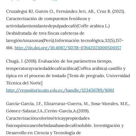
Cruzalegui RJ, Guivin O., Fernández Jeri, AB., Cruz R. (2021).
Caracterización de compuestos fenólicos y
actividadantioxidantedepulpadecafé(Coffe arabica L.)
Deshidratada de tres fincas cafeteras de
laregiónAmazonas(Perú).Información tecnológica,32(5),157-
166.
http://dx.doi.org/10.4067/S0718-07642021000500157
Chugá, J. (2018). Evaluación de los parámetros tiempo,
temperaturayvariedaddecaféarábica(Coffea arábica) castillo y
típica en el proceso de tostado [Tesis de pregrado, Universidad
Técnica del Norte]
http://repositorio.utn.edu.ec/handle/123456789/8061
García-García, J.F., Elizarraraz-Guerra, M., Sosa-Morales, M.E.,
Gómez-Salazar,J.A.,Cerón-García,A.(2019).
Caracterizacióncolorimétricaypropiedades
fisicoquímicasenbebidasabasedecafésoluble. Investigación y
Desarrollo en Ciencia y Tecnología de