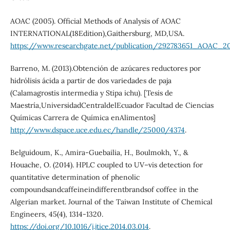
AOAC (2005). Official Methods of Analysis of AOAC
INTERNATIONAL(18Edition),Gaithersburg, MD,USA.
https://www.researchgate.net/publication/292783651_AOAC_2
Barreno, M. (2013).Obtención de azúcares reductores por
hidrólisis ácida a partir de dos variedades de paja
(Calamagrostis intermedia y Stipa ichu). [Tesis de
Maestría,UniversidadCentraldelEcuador Facultad de Ciencias
Químicas Carrera de Química enAlimentos]
http://www.dspace.uce.edu.ec/handle/25000/4374
.
Belguidoum, K., Amira-Guebailia, H., Boulmokh, Y., &
Houache, O. (2014). HPLC coupled to UV–vis detection for
quantitative determination of phenolic
compoundsandcaffeineindifferentbrandsof coffee in the
Algerian market. Journal of the Taiwan Institute of Chemical
Engineers, 45(4), 1314-1320.
https://doi.org/10.1016/j.jtice.2014.03.014
.