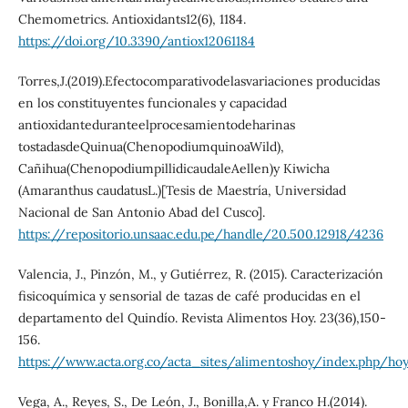
Chemometrics. Antioxidants12(6), 1184.
https://doi.org/10.3390/antiox12061184
Torres,J.(2019).Efectocomparativodelasvariaciones producidas
en los constituyentes funcionales y capacidad
antioxidanteduranteelprocesamientodeharinas
tostadasdeQuinua(ChenopodiumquinoaWild),
Cañihua(ChenopodiumpillidicaudaleAellen)y Kiwicha
(Amaranthus caudatusL.)[Tesis de Maestría, Universidad
Nacional de San Antonio Abad del Cusco].
https://repositorio.unsaac.edu.pe/handle/20.500.12918/4236
Valencia, J., Pinzón, M., y Gutiérrez, R. (2015). Caracterización
fisicoquímica y sensorial de tazas de café producidas en el
departamento del Quindío. Revista Alimentos Hoy. 23(36),150-
156.
https://www.acta.org.co/acta_sites/alimentoshoy/index.php/ho
Vega, A., Reyes, S., De León, J., Bonilla,A. y Franco H.(2014).