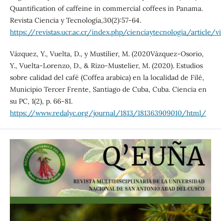
Quantification of caffeine in commercial coffees in Panama.
Revista Ciencia y Tecnología,30(2):57-64.
https://revistas.ucr.ac.cr/index.php/cienciaytecnologia/article
Vázquez, Y., Vuelta, D., y Mustilier, M. (2020Vázquez-Osorio,
Y., Vuelta-Lorenzo, D., & Rizo-Mustelier, M. (2020). Estudios
sobre calidad del café (Coffea arabica) en la localidad de Filé,
Municipio Tercer Frente, Santiago de Cuba, Cuba. Ciencia en
su PC, 1(2), p. 66-81.
https://www.redalyc.org/journal/1813/181363909010/html/