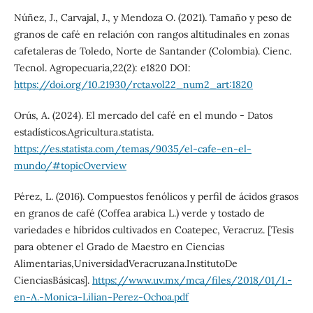
Núñez, J., Carvajal, J., y Mendoza O. (2021). Tamaño y peso de
granos de café en relación con rangos altitudinales en zonas
cafetaleras de Toledo, Norte de Santander (Colombia). Cienc.
Tecnol. Agropecuaria,22(2): e1820 DOI:
https://doi.org/10.21930/rcta.vol22_num2_art:1820
Orús, A. (2024). El mercado del café en el mundo - Datos
estadísticos.Agricultura.statista.
https://es.statista.com/temas/9035/el-cafe-en-el-
mundo/#topicOverview
Pérez, L. (2016). Compuestos fenólicos y perfil de ácidos grasos
en granos de café (Coffea arabica L.) verde y tostado de
variedades e híbridos cultivados en Coatepec, Veracruz. [Tesis
para obtener el Grado de Maestro en Ciencias
Alimentarias,UniversidadVeracruzana.InstitutoDe
CienciasBásicas].
https://www.uv.mx/mca/files/2018/01/I.-
en-A.-Monica-Lilian-Perez-Ochoa.pdf