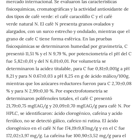
mercado internacional. Se evaluaron las características
fisicoquímicas, cromatográficas y la actividad antioxidante de
dos tipos de café verde: el café caracolillo C y el café
verde natural N. El café N presenta granos ovalados y
alargados, con un surco estrecho y ondulado, mientras que el
grano de cafe C tiene forma esférica. En las pruebas
fisicoquímicas se determinaron humedad por gravimetría, C
presentó 11,51 % y el N 9,79 %, por potenciometría el pH del C
fue 5,82±0,01 y del N 6,01±0,01. Por volumetría se
determinaron la acidez titulable, para C fue 0,81±0,001g a pH
8,21 y para N 0.67±0,03 a pH 8,25 en g de ácido málico/100g,
mientras que los azúcares reductores fueron para C 2,70±0,08
% y para N 2,99±0,10 %. Por espectrofotometría se
determinaron polifenoles totales, el café C presentó
21,79±0,75 mgEAG/g y 20,09±0,70 mgEAG/g para café N. Por
HPLC, se identificaron: ácido clorogénico, cafeína y acido
ferúlico, no se detectó gálico, cafeico ni rutina. El ácido
clorogénico en el café N fue 174,19±9,87mg/g y en el C fue
172,02±3,97 mg/g. La cafeína fue 100,90±3,52 mg/g para el