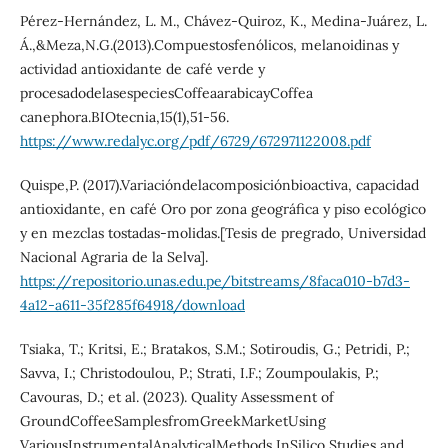
Pérez-Hernández, L. M., Chávez-Quiroz, K., Medina-Juárez, L.
Á.,&Meza,N.G.(2013).Compuestosfenólicos, melanoidinas y
actividad antioxidante de café verde y
procesadodelasespeciesCoffeaarabicayCoffea
canephora.BIOtecnia,15(1),51-56.
https://www.redalyc.org/pdf/6729/672971122008.pdf
Quispe,P. (2017).Variacióndelacomposiciónbioactiva, capacidad
antioxidante, en café Oro por zona geográfica y piso ecológico
y en mezclas tostadas-molidas.[Tesis de pregrado, Universidad
Nacional Agraria de la Selva].
https://repositorio.unas.edu.pe/bitstreams/8faca010-b7d3-
4a12-a611-35f285f64918/download
Tsiaka, T.; Kritsi, E.; Bratakos, S.M.; Sotiroudis, G.; Petridi, P.;
Savva, I.; Christodoulou, P.; Strati, I.F.; Zoumpoulakis, P.;
Cavouras, D.; et al. (2023). Quality Assessment of
GroundCoffeeSamplesfromGreekMarketUsing
VariousInstrumentalAnalyticalMethods,InSilico Studies and