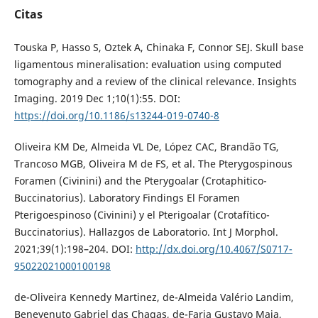
Citas
Touska P, Hasso S, Oztek A, Chinaka F, Connor SEJ. Skull base
ligamentous mineralisation: evaluation using computed
tomography and a review of the clinical relevance. Insights
Imaging. 2019 Dec 1;10(1):55. DOI:
https://doi.org/10.1186/s13244-019-0740-8
Oliveira KM De, Almeida VL De, López CAC, Brandão TG,
Trancoso MGB, Oliveira M de FS, et al. The Pterygospinous
Foramen (Civinini) and the Pterygoalar (Crotaphitico-
Buccinatorius). Laboratory Findings El Foramen
Pterigoespinoso (Civinini) y el Pterigoalar (Crotafítico-
Buccinatorius). Hallazgos de Laboratorio. Int J Morphol.
2021;39(1):198–204. DOI:
http://dx.doi.org/10.4067/S0717-
95022021000100198
de-Oliveira Kennedy Martinez, de-Almeida Valério Landim,
Benevenuto Gabriel das Chagas, de-Faria Gustavo Maia,