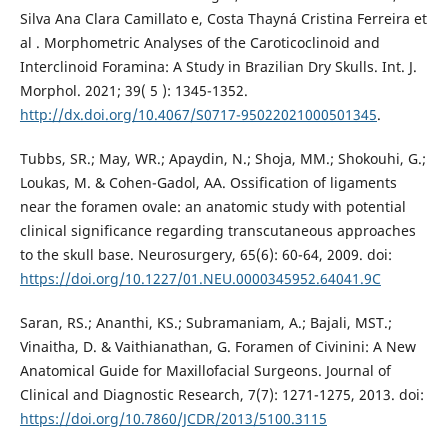
Silva Ana Clara Camillato e, Costa Thayná Cristina Ferreira et
al . Morphometric Analyses of the Caroticoclinoid and
Interclinoid Foramina: A Study in Brazilian Dry Skulls. Int. J.
Morphol. 2021; 39( 5 ): 1345-1352.
http://dx.doi.org/10.4067/S0717-95022021000501345
.
Tubbs, SR.; May, WR.; Apaydin, N.; Shoja, MM.; Shokouhi, G.;
Loukas, M. & Cohen-Gadol, AA. Ossification of ligaments
near the foramen ovale: an anatomic study with potential
clinical significance regarding transcutaneous approaches
to the skull base. Neurosurgery, 65(6): 60-64, 2009. doi:
https://doi.org/10.1227/01.NEU.0000345952.64041.9C
Saran, RS.; Ananthi, KS.; Subramaniam, A.; Bajali, MST.;
Vinaitha, D. & Vaithianathan, G. Foramen of Civinini: A New
Anatomical Guide for Maxillofacial Surgeons. Journal of
Clinical and Diagnostic Research, 7(7): 1271-1275, 2013. doi:
https://doi.org/10.7860/JCDR/2013/5100.3115