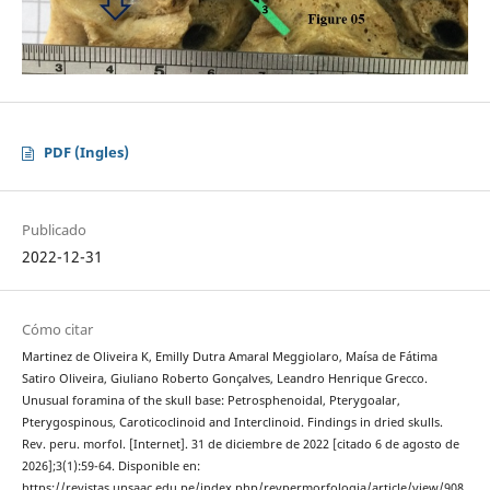
PDF (Ingles)
Publicado
2022-12-31
Cómo citar
Martinez de Oliveira K, Emilly Dutra Amaral Meggiolaro, Maísa de Fátima
Satiro Oliveira, Giuliano Roberto Gonçalves, Leandro Henrique Grecco.
Unusual foramina of the skull base: Petrosphenoidal, Pterygoalar,
Pterygospinous, Caroticoclinoid and Interclinoid. Findings in dried skulls.
Rev. peru. morfol. [Internet]. 31 de diciembre de 2022 [citado 6 de agosto de
2026];3(1):59-64. Disponible en:
https://revistas.unsaac.edu.pe/index.php/revpermorfologia/article/view/908