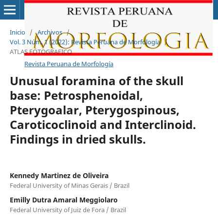
Inicio
/
Archivos
/
Vol. 3 Núm. 1 (2022): Revista Peruana de Morfología
/
ATLAS FOTOGRAFICO
Revista Peruana de Morfología
Unusual foramina of the skull
base: Petrosphenoidal,
Pterygoalar, Pterygospinous,
Caroticoclinoid and Interclinoid.
Findings in dried skulls.
Kennedy Martinez de Oliveira
Federal University of Minas Gerais / Brazil
Emilly Dutra Amaral Meggiolaro
Federal University of Juiz de Fora / Brazil