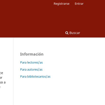
Registrarse
Entrar
Buscar
Información
Para lectores/as
Para autores/as
ce
Para bibliotecarios/as
or
ya a
e