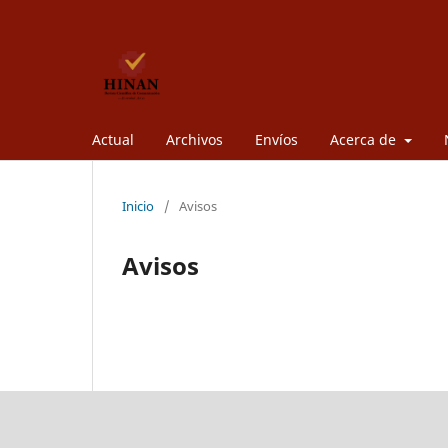
Actual
Archivos
Envíos
Acerca de
Inicio
/
Avisos
Avisos