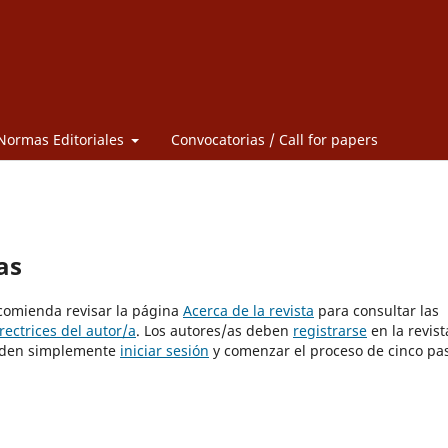
Normas Editoriales
Convocatorias / Call for papers
as
ecomienda revisar la página
Acerca de la revista
para consultar las
rectrices del autor/a
. Los autores/as deben
registrarse
en la revist
pueden simplemente
iniciar sesión
y comenzar el proceso de cinco pa