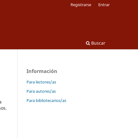
Registrarse
Entrar
Buscar
Información
Para lectores/as
Para autores/as
Para bibliotecarios/as
a
sos.