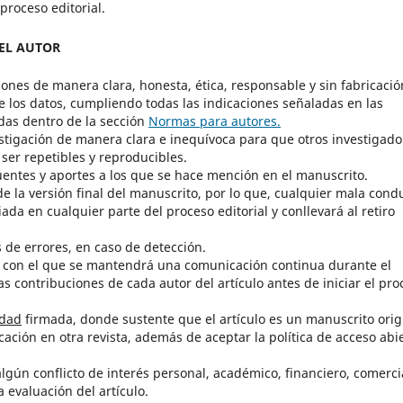
proceso editorial.
EL AUTOR
iones de manera clara, honesta, ética, responsable y sin fabricació
e los datos, cumpliendo todas las indicaciones señaladas en las
das dentro de la sección
Normas para autores.
estigación de manera clara e inequívoca para que otros investigado
er repetibles y reproducibles.
fuentes y aportes a los que se hace mención en el manuscrito.
e la versión final del manuscrito, por lo que, cualquier mala cond
da en cualquier parte del proceso editorial y conllevará al retiro
 de errores, en caso de detección.
tor con el que se mantendrá una comunicación continua durante el
las contribuciones de cada autor del artículo antes de iniciar el pro
idad
firmada, donde sustente que el artículo es un manuscrito orig
cación en otra revista, además de aceptar la política de acceso abi
lgún conflicto de interés personal, académico, financiero, comerci
a evaluación del artículo.