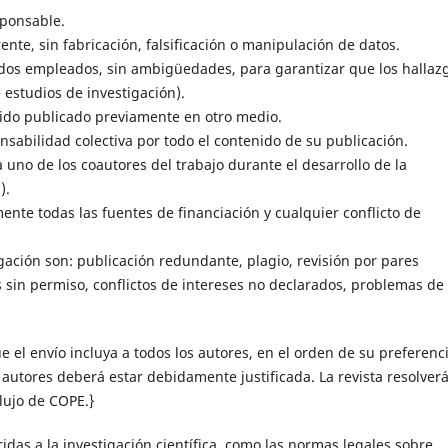
sponsable.
nte, sin fabricación, falsificación o manipulación de datos.
todos empleados, sin ambigüedades, para garantizar que los hallaz
 estudios de investigación).
 sido publicado previamente en otro medio.
nsabilidad colectiva por todo el contenido de su publicación.
a uno de los coautores del trabajo durante el desarrollo de la
).
nte todas las fuentes de financiación y cualquier conflicto de
ación son: publicación redundante, plagio, revisión por pares
s sin permiso, conflictos de intereses no declarados, problemas de
el envío incluya a todos los autores, en el orden de su preferenci
 autores deberá estar debidamente justificada. La revista resolver
lujo de COPE.}
das a la investigación científica, como las normas legales sobre