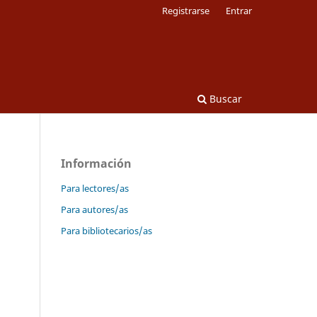
Registrarse
Entrar
Buscar
Información
Para lectores/as
Para autores/as
Para bibliotecarios/as