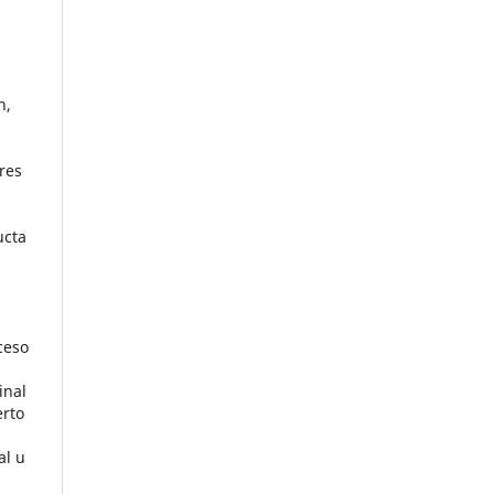
n,
res
ucta
ceso
inal
erto
al u