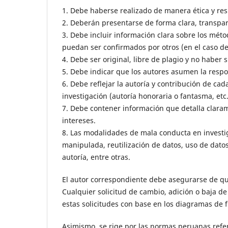
1. Debe haberse realizado de manera ética y re
2. Deberán presentarse de forma clara, transpare
3. Debe incluir información clara sobre los mé
puedan ser confirmados por otros (en el caso de
4. Debe ser original, libre de plagio y no haber
5. Debe indicar que los autores asumen la respo
6. Debe reflejar la autoría y contribución de cad
investigación (autoría honoraria o fantasma, etc.
7. Debe contener información que detalla clarame
intereses.
8. Las modalidades de mala conducta en investig
manipulada, reutilización de datos, uso de dato
autoría, entre otras.
El autor correspondiente debe asegurarse de que 
Cualquier solicitud de cambio, adición o baja de
estas solicitudes con base en los diagramas de f
Asimismo, se rige por las normas peruanas referi