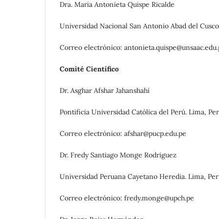
Dra. Maria Antonieta Quispe Ricalde
Universidad Nacional San Antonio Abad del Cusco.
Correo electrónico: antonieta.quispe@unsaac.edu
Comité Científico
Dr. Asghar Afshar Jahanshahi
Pontificia Universidad Católica del Perú. Lima, Per
Correo electrónico: afshar@pucp.edu.pe
Dr. Fredy Santiago Monge Rodriguez
Universidad Peruana Cayetano Heredia. Lima, Per
Correo electrónico: fredy.monge@upch.pe