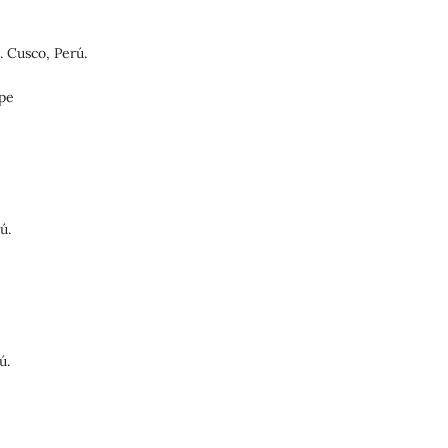
 Cusco, Perú.
.pe
ú.
ú.