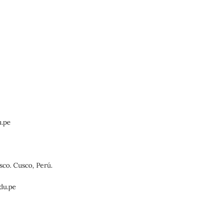
.pe
co. Cusco, Perú.
du.pe