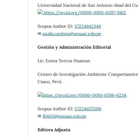
Universidad Nacional de San Antonio Abad del Cus
https://orcid.org/0000-0001-6397-9162
Scopus Author ID:
57224642346
✉
anahi.cardona@unsaac.edu.pe
Gestión y Administración Editorial
Lic. Enma Tereza Huaman
Centro de Investigación Ambiente Comportamient
Cusco, Perú.
https://orcid.org/0000-0001-6596-6234
Scopus Author ID:
57224625506
✉
164631@unsaac.edu.pe
Editora Adjunta