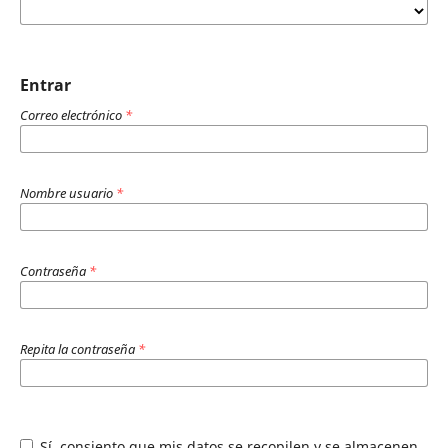
Entrar
Correo electrónico
*
Nombre usuario
*
Contraseña
*
Repita la contraseña
*
Sí, consiento que mis datos se recopilen y se almacenen