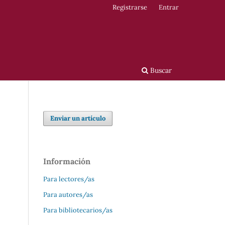
Registrarse
Entrar
Buscar
Enviar un artículo
Información
Para lectores/as
Para autores/as
Para bibliotecarios/as