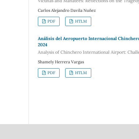
Vicuñas and Manatees: Reflections on the Traged
Carlos Alejandro Davila Nuñez
PDF
HTLM
Análisis del Aeropuerto Internacional Chincher
2024
Analysis of Chinchero International Airport: Chall
Shamely Herrera Vargas
PDF
HTLM