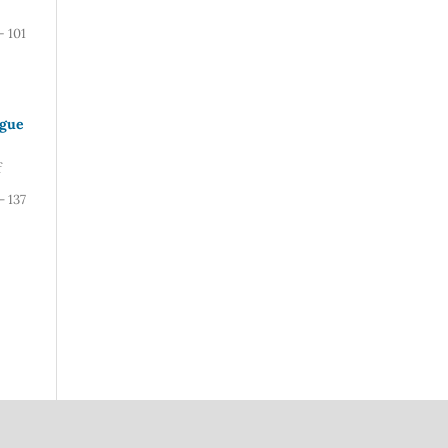
– 101
egue
f
- 137