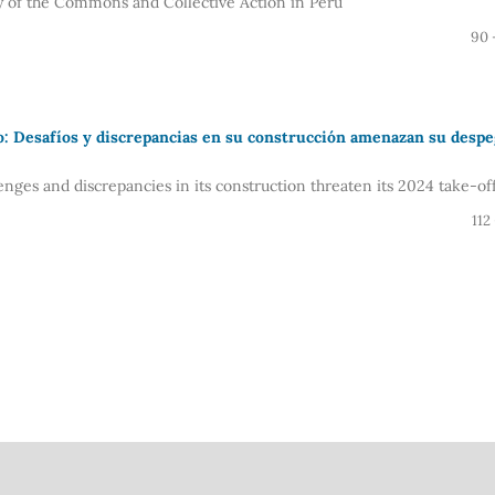
y of the Commons and Collective Action in Peru
90 
o: Desafíos y discrepancias en su construcción amenazan su desp
enges and discrepancies in its construction threaten its 2024 take-of
112 