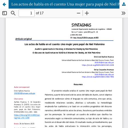
Los actos de habla en el cuento Una mujer para papá de Niel Palomino Gonzales