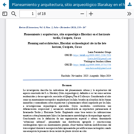
Planeamiento y arquitectura, sitio arqueológico Illarakay en el horizonte tardío, Cusipata, Cusco