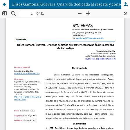
Ulises Gamonal Guevara: Una vida dedicada al rescate y conservación de la oralidad de los pueblos