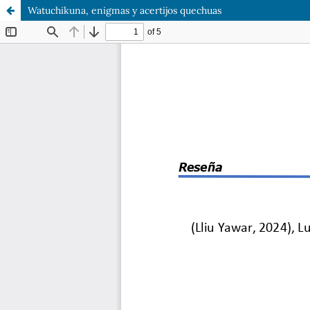
Watuchikuna, enigmas y acertijos quechuas