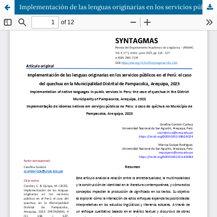
Implementación de las lenguas originarias en los servicios públicos en el Perú: en caso del quechua en la M. D. de Pampacolca - Arequipa, 2023