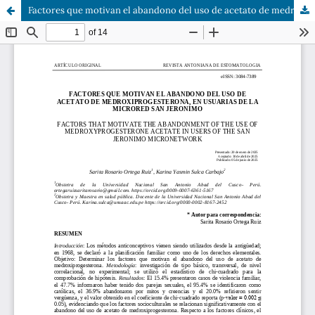
Factores que motivan el abandono del uso de acetato de medroxiprogesterona, en usuarias de la Microred San Jerónimo