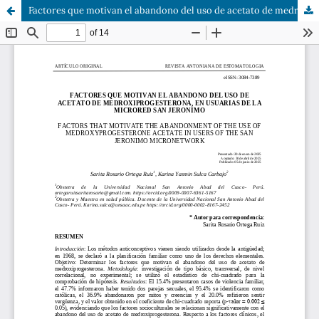
Factores que motivan el abandono del uso de acetato de medroxiprogesterona, en usuarias de la Microred San Jerónimo