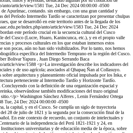
storias, mitos y leyendas, destacado algunas por su condición de
p/anto/article/view/1581
Tue, 24 Dec 2024 00:00:00 -0500
a de Apurímac, contando. sin embargo, con una gran cantidad y
ias del Período Intermedio Tardío se caracterizan por presentar chulpas
es, que se desarrolló en este territorio antes de la llegada de los
nsaac.edu.pe/index.php/anto/article/view/1583
Tue, 24 Dec 2024
ordan este período crucial en la secuencia cultural del Cusco
le del Cusco (Lucre, Huaro, Kanincunca, etc.), y en el propio valle
uencias y procesos culturales en los que estaban inmersos estos
son pocas, aún no han sido visibilizados. Por lo tanto, nos hemos
ibliográfica específica del Intermedio Temprano en la región del Cusco.
ber Bolivar Yapura , Juan Diego Serrando Baca
to/article/view/1588
<p>La investigación describe los indicadores del
enciales y de uso agrícola; asociados al Qhapaq Ñan al Collasuyo.
 sobre arquitectura y planeamiento oficial impulsada por los Inka, e
tectura perteneciente al Intermedio Tardío y Horizonte Tardío.
. Concluyendo con la definición de una organización espacial y
reinka, observándose también modificaciones del trazo original
 sitio.</p>
Washington Sánchez Alferes , Lenin Fernández Ortega
88
Tue, 24 Dec 2024 00:00:00 -0500
, la capital, y en el Cusco. Se cumplía un siglo de trayectoria
del 28 de julio de 1821 y la segunda por la consecución final de la
añol. En este contexto de recuerdo, un conjunto de intelectuales y
Centenario de la independencia del Perú 1821-1921 y 24, en
Instituciones universitarias y de educación media de la época, sobre