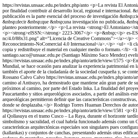
https://revistas.unsaac.edu.pe/index.php/anto
<p>La revista El Antonia
por finalidad contribuir al desarrollo local, regional e internacional. 
publicación es la parte esencial del proceso de investigación &nb
&nbsp;decir &nbsp;que &nbsp;una investigación no publicada, &nbsp;
planteo posteriormente.</p> <p>La revista <strong>El Antoniano</s
<p><strong>eISSN:</strong> 2223-3067</p> <p>&nbsp;</p>
es-ES
nc/4.0/88x31.png" alt="Licencia de Creative Commons"></a></p> <p>
Reconocimiento-NoComercial 4.0 Internacional</a>.</p> <ul> <li cl
copia y redistribuye el material en cualquier medio o formato.</li> <l
santiago.saco@unsaac.edu.pe (Santiago Máximo Saco Mendez)
evel
https://revistas.unsaac.edu.pe/index.php/anto/article/view/1575
<p>En 
Mundial, se hace ocasión para analizar la experiencia patrimonial en l
también el aporte de la ciudadanía de la sociedad cusqueña y, se contex
Rossano Calvo Calvo
https://revistas.unsaac.edu.pe/index.php/anto/a
camino al Antisuyo, ha demostrado que mantiene aún gran parte de su in
próximos al camino, por parte del Estado Inka. La finalidad del proye
Paucartambo y sitios arqueológicos asociados, a partir del análisis es
arqueológicas permitieron definir que las características constructiva
donde se desplazaba.</p>
Rodrigo Torres Huaman
Derechos de auto
https://revistas.unsaac.edu.pe/index.php/anto/article/view/1581
<p>El p
al Qollasuyu en el tramo Cusco – La Raya, durante el horizonte tardío, 
simbolismo y sacralidad, el cual habría funcionado además como un Ce
características arquitectónicas especiales son singulares pues configu
(kallankas) y conjuntos de canchas, presentando además otras edificac