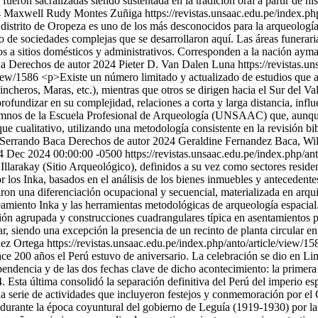
fueron sacralizadas siendo sustentada en la tradición oral a partir de hi
24 Maxwell Rudy Montes Zuñiga
https://revistas.unsaac.edu.pe/index.ph
distrito de Oropeza es uno de los más desconocidos para la arqueologí
ado de sociedades complejas que se desarrollaron aquí. Las áreas funerar
os a sitios domésticos y administrativos. Corresponden a la nación aymara
na
Derechos de autor 2024 Pieter D. Van Dalen Luna
https://revistas.u
/view/1586
<p>Existe un número limitado y actualizado de estudios que ab
cheros, Maras, etc.), mientras que otros se dirigen hacia el Sur del Val
rofundizar en su complejidad, relaciones a corta y larga distancia, infl
lumnos de la Escuela Profesional de Arqueología (UNSAAC) que, aunque 
oque cualitativo, utilizando una metodología consistente en la revisión b
 Serrando Baca
Derechos de autor 2024 Geraldine Fernandez Baca, Wil
4 Dec 2024 00:00:00 -0500
https://revistas.unsaac.edu.pe/index.php/an
 Illarakay (Sitio Arqueológico), definidos a su vez como sectores resid
os Inka, basados en el análisis de los bienes inmuebles y antecedentes
ron una diferenciación ocupacional y secuencial, materializada en arqui
amiento Inka y las herramientas metodológicas de arqueología espacial
ón agrupada y construcciones cuadrangulares típica en asentamientos p
r, siendo una excepción la presencia de un recinto de planta circular en
dez Ortega
https://revistas.unsaac.edu.pe/index.php/anto/article/view/15
e 200 años el Perú estuvo de aniversario. La celebración se dio en Lima
endencia y de las dos fechas clave de dicho acontecimiento: la primera 
Esta última consolidó la separación definitiva del Perú del imperio esp
 serie de actividades que incluyeron festejos y conmemoración por el 
 durante la época coyuntural del gobierno de Leguía (1919-1930) por la 