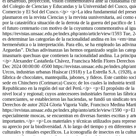
el desarrollo, proyección, visión conmemorativa ante la ciudadanía cu
del Colegio de Ciencias y Educandas y la Universidad del Cusco, quien
Comercio y El Sol del Cusco.</p> <p>La idea fundamental del presente
plasmaron en la revista Ciencias y la rrevista uuniversitaria, así como
por la catastrófica situación de la derrota de la guerra del pacifico
el futuro centenario con motivo de la coyuntura conmemorativa al igu
https://revistas.unsaac.edu.pe/index.php/anto/article/view/1593
Tue, 2
es determinar las categorías de la racionalidad andina en los <em>im
hermenéutica o la interpretación. Para ello, se ha empleado las ad
Arguedas”. Dichas adivinanzas las hemos organizado según las categorí
imasmaris quechuas que contienen la racionalidad andina. La principa
</p>
Alexander Castañeda Chávez, Francisca Melín Flores
Derechos 
Dec 2024 00:00:00 -0500
https://revistas.unsaac.edu.pe/index.php/an
Urcos, industrias urbanas Huáscar (1918) y La Estrella S.A. (1928), 
fábrica de chocolates, mantequilla, jabones, y fideos. Este cambio so
sede en Chinchero (Corimarca) Cusco; de los cuales la industria texti
Republicano en la región del sur del Perú.</p> <p>El propósito de la 
nivel local y regional; cuyos antecesores industriales fueron las fábric
comerciantes, se establecieron las haciendas, se fundó un sindicato tex
Derechos de autor 2024 Gloria Vigoria Valle, Francisco Medina Mar
https://revistas.unsaac.edu.pe/index.php/anto/article/view/1590
<p>El 
especialmente moscas, se encuentran en diversas fuentes escritas y ar
importantes.</p> <p>Los materiales y técnicas utilizados para represen
su aprecio por la biodiversidad. A lo largo del tiempo y en diferentes
culturales y rituales específicos. La iconografía de insectos en la cul