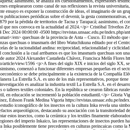
squeña; aasimismo, se analiza los cuestionamientos, expresiones testimo
es empleaearon como canal de sus reflexiones la revista universitaria, 
 ensayo es exponer la construcción de ideas, el imaginario de un grup
 en publicaciones periódicas sobre el devenir, la gesta conmemorativas, 
 de 1879 por la pérdida de territorios de Tacna y Tarapacá; aasimismo,
al que nos convoca en la actualidad al 2024.</p>
Cristóbal Triveños Z
4 Dec 2024 00:00:00 -0500
https://revistas.unsaac.edu.pe/index.php/an
asmari</em> quechuas de la provincia de Anta – Cusco. El método que se
ivinanzas quechuas o imasmaris del libro Watuchikuna editado por el 
as de la racionalidad andina: reciprocidad, relacionalidad y ciclicidad
l conclusión a la cual arribamos es que los imasmaris quechuas son una
de autor 2024 Alexander Castañeda Chávez, Francisca Melín Flores
ht
to/article/view/1596
<p>A fines del siglo XIX e inicios del siglo XX, se
asimismo, comenzó a funcionar diferentes empresas pequeñas en el secto
cioeconómico se debe principalmente a la existencia de la Compañía Elé
l lanera La Estrella S.A. es uno de los más representativos, porque tie
investigación es analizar la industria textil La Estrella S.A. en el de
as o talleres textiles coloniales. En la república se crearon fábricas rur
til, en educación se incrementó la población estudiantil.</p>
Gloria Vi
tínez, Edsson Frank Medina Vigoria
https://revistas.unsaac.edu.pe/inde
estudio iconográfico de los insectos en la cultura Inka revela una simbo
tefactos arqueológicos, destacando su asociación con la transitoriedad 
tar estos insectos, como la cerámica y los textiles finamente elaborados
 regiones del imperio Inkaico, las representaciones de insectos pueden 
tura Inka posiblemente tiene precedentes en culturas preincaicas como la 