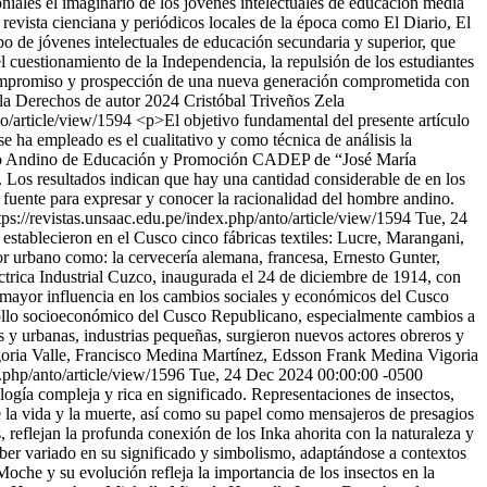
niales el imaginario de los jóvenes intelectuales de educación media
revista cienciana y periódicos locales de la época como El Diario, El
o de jóvenes intelectuales de educación secundaria y superior, que
el cuestionamiento de la Independencia, la repulsión de los estudiantes
 el compromiso y prospección de una nueva generación comprometida con
ela
Derechos de autor 2024 Cristóbal Triveños Zela
to/article/view/1594
<p>El objetivo fundamental del presente artículo
 ha empleado es el cualitativo y como técnica de análisis la
Centro Andino de Educación y Promoción CADEP de “José María
. Los resultados indican que hay una cantidad considerable de en los
 fuente para expresar y conocer la racionalidad del hombre andino.
tps://revistas.unsaac.edu.pe/index.php/anto/article/view/1594
Tue, 24
 establecieron en el Cusco cinco fábricas textiles: Lucre, Marangani,
r urbano como: la cervecería alemana, francesa, Ernesto Gunter,
ctrica Industrial Cuzco, inaugurada el 24 de diciembre de 1914, con
ne mayor influencia en los cambios sociales y económicos del Cusco
sarrollo socioeconómico del Cusco Republicano, especialmente cambios a
ales y urbanas, industrias pequeñas, surgieron nuevos actores obreros y
goria Valle, Francisco Medina Martínez, Edsson Frank Medina Vigoria
x.php/anto/article/view/1596
Tue, 24 Dec 2024 00:00:00 -0500
logía compleja y rica en significado. Representaciones de insectos,
de la vida y la muerte, así como su papel como mensajeros de presagios
, reflejan la profunda conexión de los Inka ahorita con la naturaleza y
haber variado en su significado y simbolismo, adaptándose a contextos
Moche y su evolución refleja la importancia de los insectos en la