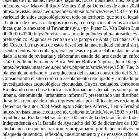
cadenas de montañas, nevados, lagunas, rocas, manantes, ríos, las que 
oráculos.</p>
Maxwell Rudy Montes Zuñiga
Derechos de autor 20
https://revistas.unsaac.edu.pe/index.php/anto/article/view/1583
<p>El 
variedad de sitios arqueológicos en todo su territorio, que son el leg
al interior de cuevas o abrigos rocosos, o en espacios abiertos asociad
Incas que lo anexaron al Tawantinsuyu.</p>
Pieter D. Van Dalen Lu
00:00:00 -0500
https://revistas.unsaac.edu.pe/index.php/anto/article
prehispánico. Algunos se centran en la pampa de Anta (Izcuchaca, Chin
del Cusco. La mayoría de estos describen la materialidad cultural sin p
asentamientos. Sin embargo, existen tesis de grado elaboradas por a
dado la tarea de revisarlas y elaborar un estado del arte desde un enf
</p>
Geraldine Fernandez Baca, Wilber Bolivar Yapura , Juan Diego
https://revistas.unsaac.edu.pe/index.php/anto/article/view/1586
Tue, 2
planeamiento urbano y la arquitectura del espacio construido del S.A.
Considerando el sitio como un asentamiento reocupado y ampliado por l
investigaciones arqueológicas ejecutadas. Cuyos resultados, corrobora
Empleando como base teórica las informaciones temáticas sobre plane
urbana, denominada “urbanismo informal”, presentando una distribuci
durante la reocupación Inka representadas por edificaciones rectangula
Derechos de autor 2024 Washington Sánchez Alferes , Lenin Fernán
https://revistas.unsaac.edu.pe/index.php/anto/article/view/1593
<p>Hac
republicana. Era la celebración de 100 años de la declaración de Indep
Independencia en la Batalla de Ayacucho del 09 de diciembre de 1824. 
ciudadanos cusqueños trazaron, y programaron por dichos motivos una
búsqueda de sentido, reflexión, cuestionamiento y de ensayos críticos