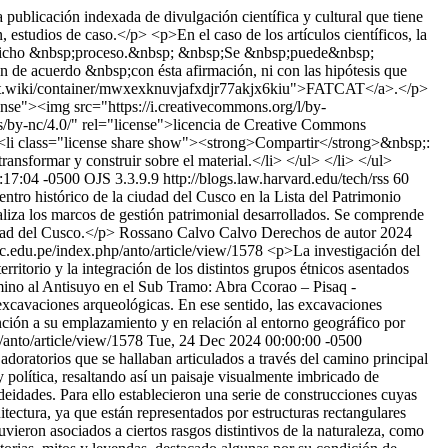
ublicación indexada de divulgación científica y cultural que tiene
n, estudios de caso.</p> <p>En el caso de los artículos científicos, la
sp;dicho &nbsp;proceso.&nbsp; &nbsp;Se &nbsp;puede&nbsp;
de acuerdo &nbsp;con ésta afirmación, ni con las hipótesis que
atcat.wiki/container/mwxexknuvjafxdjr77akjx6kiu">FATCAT</a>.</p>
ense"><img src="https://i.creativecommons.org/l/by-
/by-nc/4.0/" rel="license">licencia de Creative Commons
 <li class="license share show"><strong>Compartir</strong>&nbsp;:
ansformar y construir sobre el material.</li> </ul> </li> </ul>
:17:04 -0500
OJS 3.3.9.9
http://blogs.law.harvard.edu/tech/rss
60
entro histórico de la ciudad del Cusco en la Lista del Patrimonio
naliza los marcos de gestión patrimonial desarrollados. Se comprende
udad del Cusco.</p>
Rossano Calvo Calvo
Derechos de autor 2024
aac.edu.pe/index.php/anto/article/view/1578
<p>La investigación del
ritorio y la integración de los distintos grupos étnicos asentados
camino al Antisuyo en el Sub Tramo: Abra Ccorao – Pisaq -
s excavaciones arqueológicas. En ese sentido, las excavaciones
unción a su emplazamiento y en relación al entorno geográfico por
/anto/article/view/1578
Tue, 24 Dec 2024 00:00:00 -0500
 adoratorios que se hallaban articulados a través del camino principal
y política, resaltando así un paisaje visualmente imbricado de
eidades. Para ello establecieron una serie de construcciones cuyas
itectura, ya que están representados por estructuras rectangulares
ieron asociados a ciertos rasgos distintivos de la naturaleza, como