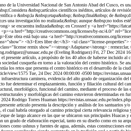
no de la Universidad Nacional de San Antonio Abad del Cusco, es una p
&nbsp;Considera &nbsp;artículos científicos inéditos, artículos de revisió
sp;científica o &nbsp;la &nbsp;etapa&nbsp; &nbsp;final&nbsp; de &nb
es una investigación no realizada;&nbsp; aunque &nbsp;no todos estén 
trong> se encuentra indizada&nbsp; en Crossref y <a href="https://f
<p><a href="http://creativecommons.org/licenses/by-nc/4.0/" rel="lic
Este obra está bajo una <a href="http://creativecommons.org/licenses
ass="show"> <h3>Eres libre de:</h3> <ul class="license-properties">
i class="license remix show"><strong>Adaptarse</strong> : remezclar, tr
ing.rodriguez@unsaac.edu.pe (Eveling Rodriguez)
Fri, 27 Dec 2024 16
el presente artículo, a propósito de los 40 años de haberse incluido al c
a sociedad cusqueña en torno a la valoración del centro histórico. Se a
túa los retos que presenta el centro histórico en el desarrollo de la ci
rticle/view/1575
Tue, 24 Dec 2024 00:00:00 -0500
https://revistas.uns
fraestructura caminera, evidencia del alto grado de organización del ter
cto fue determinar el emplazamiento, función y filiación cultural del 
tructural, morfológico, funcional del camino, mediante el proceso de la
s, estructurales y morfológicas del camino estuvieron determinadas en f
r 2024 Rodrigo Torres Huaman
https://revistas.unsaac.edu.pe/index.php
resente articulo presenta la descripción y análisis de los santuarios y/o
el cual habría otorgado al camino principal cierta relevancia religiosa 
que de largo alcance en las que se ubicaron sus principales Huacas y d
ran un grado de elaboración especial, tanto en su diseño como en su arqu
iones como ushnus y fuentes de agua, además, estas construcciones estuv