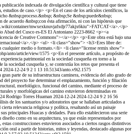
ublicación indexada de divulgación científica y cultural que tiene
n, estudios de caso.</p> <p>En el caso de los artículos científicos, la
sp;dicho &nbsp;proceso.&nbsp; &nbsp;Se &nbsp;puede&nbsp;
de acuerdo &nbsp;con ésta afirmación, ni con las hipótesis que
atcat.wiki/container/mwxexknuvjafxdjr77akjx6kiu">FATCAT</a>.</p>
nio Abad del Cusco
es-ES
El Antoniano
2223-8662
<p><a
="Licencia de Creative Commons"></a></p> <p>Este obra está bajo una
ternacional</a>.</p> <ul> <li class="show"> <h3>Eres libre de:
n cualquier medio o formato.</li> <li class="license remix show">
.php/anto/article/view/1575
<p>En el presente artículo, a propósito de
a experiencia patrimonial en la sociedad cusqueña en torno a la
e la sociedad cusqueña y, se contextúa los retos que presenta el
4
2024-12-24
9
2
1
13
10.51343/anto.v9i2.1575
ran parte de su infraestructura caminera, evidencia del alto grado de
dad del proyecto fue determinar el emplazamiento, función y filiación
tructural, morfológico, funcional del camino, mediante el proceso de
ructurales y morfológicas del camino estuvieron determinadas en
2024 Rodrigo Torres Huaman
2024-12-24
2024-12-24
9
2
16
56
lisis de los santuarios y/o adoratorios que se hallaban articulados a
ierta relevancia religiosa y política, resaltando así un paisaje
us principales Huacas y deidades. Para ello establecieron una serie
su diseño como en su arquitectura, ya que están representados por
estas construcciones estuvieron asociados a ciertos rasgos distintivos
ión oral a partir de historias, mitos y leyendas, destacado algunas por