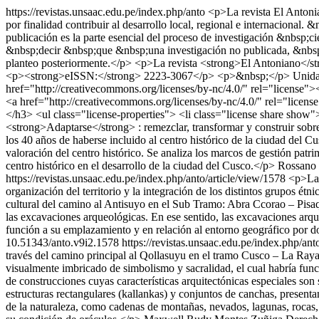
https://revistas.unsaac.edu.pe/index.php/anto
<p>La revista El Antonia
por finalidad contribuir al desarrollo local, regional e internacional. 
publicación es la parte esencial del proceso de investigación &nb
&nbsp;decir &nbsp;que &nbsp;una investigación no publicada, &nbsp;
planteo posteriormente.</p> <p>La revista <strong>El Antoniano</s
<p><strong>eISSN:</strong> 2223-3067</p> <p>&nbsp;</p>
Unida
href="http://creativecommons.org/licenses/by-nc/4.0/" rel="license
<a href="http://creativecommons.org/licenses/by-nc/4.0/" rel="lice
</h3> <ul class="license-properties"> <li class="license share show"
<strong>Adaptarse</strong> : remezclar, transformar y construir sobre 
los 40 años de haberse incluido al centro histórico de la ciudad del C
valoración del centro histórico. Se analiza los marcos de gestión patr
centro histórico en el desarrollo de la ciudad del Cusco.</p>
Rossano
https://revistas.unsaac.edu.pe/index.php/anto/article/view/1578
<p>La 
organización del territorio y la integración de los distintos grupos ét
cultural del camino al Antisuyo en el Sub Tramo: Abra Ccorao – Pisaq 
las excavaciones arqueológicas. En ese sentido, las excavaciones arque
función a su emplazamiento y en relación al entorno geográfico por 
10.51343/anto.v9i2.1578
https://revistas.unsaac.edu.pe/index.php/an
través del camino principal al Qollasuyu en el tramo Cusco – La Raya, d
visualmente imbricado de simbolismo y sacralidad, el cual habría fun
de construcciones cuyas características arquitectónicas especiales son
estructuras rectangulares (kallankas) y conjuntos de canchas, present
de la naturaleza, como cadenas de montañas, nevados, lagunas, rocas, m