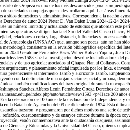
os de autor 2024 Maxwell Rudy Montes Zuñiga
2024-12-24
2024-12-
distrito de Oropeza es uno de los más desconocidos para la arqueologí
ado de sociedades complejas que se desarrollaron aquí. Las áreas funerar
os a sitios domésticos y administrativos. Corresponden a la nación aymara
na
Derechos de autor 2024 Pieter D. Van Dalen Luna
2024-12-24
2024
ste un número limitado y actualizado de estudios que abordan este perí
mientras que otros se dirigen hacia el Sur del Valle del Cusco (Lucre, 
ejidad, relaciones a corta y larga distancia, influencias y procesos cul
nal de Arqueología (UNSAAC) que, aunque son pocas, aún no han sido vis
na metodología consistente en la revisión bibliográfica específica del 
autor 2024 Geraldine Fernandez Baca, Wilber Bolivar Yapura , Juan 
to/article/view/1588
<p>La investigación describe los indicadores del pl
idenciales y de uso agrícola; asociados al Qhapaq Ñan al Collasuyo. Co
bre arquitectura y planeamiento oficial impulsada por los Inka, e inves
ectura perteneciente al Intermedio Tardío y Horizonte Tardío. Empleand
luyendo con la definición de una organización espacial y urbana, deno
ándose también modificaciones del trazo original durante la reocupació
ashington Sánchez Alferes
Lenin Fernández Ortega
Derechos de autor
stas.unsaac.edu.pe/index.php/anto/article/view/1593
<p>Hace 200 años el 
. Era la celebración de 100 años de la declaración de Independencia y d
ia en la Batalla de Ayacucho del 09 de diciembre de 1824. Esta última c
 cusqueños trazaron, y programaron por dichos motivos una serie de act
 reflexión, cuestionamiento y de ensayos críticos durante la época coyu
 proyección, visión conmemorativa ante la ciudadanía cusqueña; aasimism
o de Ciencias y Educandas y la Universidad del Cusco, quienes empleaear