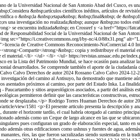
no de la Universidad Nacional de San Antonio Abad del Cusco, es una p
&nbsp;Considera &nbsp;artículos científicos inéditos, artículos de revisió
sp;científica o &nbsp;la &nbsp;etapa&nbsp; &nbsp;final&nbsp; de &nb
es una investigación no realizada;&nbsp; aunque &nbsp;no todos estén 
trong> se encuentra indizada&nbsp; en Crossref y <a href="https://f
d de Responsabilidad Social de la Universidad Nacional de San Anto
"><img src="https://i.creativecommons.org/l/by-nc/4.0/88x31.png" alt
nse">licencia de Creative Commons Reconocimiento-NoComercial 4.0 In
><strong>Compartir</strong>&nbsp;: copia y redistribuye el material e
el material.</li> </ul> </li> </ul>
https://revistas.unsaac.edu.pe/index
usco en la Lista del Patrimonio Mundial, se hace ocasión para analizar l
imonial desarrollados. Se comprende también el aporte de la ciudadanía d
 Calvo Calvo
Derechos de autor 2024 Rossano Calvo Calvo
2024-12-2
investigación del camino al Antisuyo, ha demostrado que mantiene aún g
nicos asentados próximos al camino, por parte del Estado Inka. La finali
- Paucartambo y sitios arqueológicos asociados, a partir del análisis es
ológicas permitieron definir que las características constructivas, est
donde se desplazaba.</p>
Rodrigo Torres Huaman
Derechos de autor 
to/article/view/1581
<p>El presente articulo presenta la descripción y aná
urante el horizonte tardío, el cual habría otorgado al camino principal c
cionado además como un Ceque de largo alcance en las que se ubicaron s
 singulares pues configuran un grado de elaboración especial, tanto en 
ando además otras edificaciones como ushnus y fuentes de agua, además, 
anantes, ríos, las que fueron sacralizadas siendo sustentada en la tradic