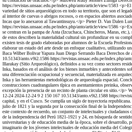
su condición de oráculos.</p>
Maxwell Rudy Montes Zuñiga
Derech
https://revistas.unsaac.edu.pe/index.php/anto/article/view/1583
<p>El 
variedad de sitios arqueológicos en todo su territorio, que son el leg
al interior de cuevas o abrigos rocosos, o en espacios abiertos asociad
Incas que lo anexaron al Tawantinsuyu.</p>
Pieter D. Van Dalen Lu
https://revistas.unsaac.edu.pe/index.php/anto/article/view/1586
<p>Exi
se centran en la pampa de Anta (Izcuchaca, Chincheros, Maras, etc.), 
de estos describen la materialidad cultural sin profundizar en su compl
existen tesis de grado elaboradas por alumnos de la Escuela Profesio
elaborar un estado del arte desde un enfoque cualitativo, utilizando u
Baca
Wilber Bolivar Yapura
Juan Diego Serrando Baca
Derechos de 
10.51343/anto.v9i2.1586
https://revistas.unsaac.edu.pe/index.php/an
Illarakay (Sitio Arqueológico), definidos a su vez como sectores res
Inka, basados en el análisis de los bienes inmuebles y antecedentes so
una diferenciación ocupacional y secuencial, materializada en arquit
Inka y las herramientas metodológicas de arqueología espacial. Conc
construcciones cuadrangulares típica en asentamientos preinka, observ
excepción la presencia de un recinto de planta circular en sitio.</p>
W
12-24
2024-12-24
9
2
150
167
10.51343/anto.v9i2.1588
https://revi
capital, y en el Cusco. Se cumplía un siglo de trayectoria republicana
julio de 1821 y la segunda por la consecución final de la Independenc
este contexto de recuerdo, un conjunto de intelectuales y ciudadanos
de la independencia del Perú 1821-1921 y 24, en búsqueda de sentido,
universitarias y de educación media de la época, sobre el desarrollo,
imaginario de los jóvenes intelectuales de educación media del Colegi