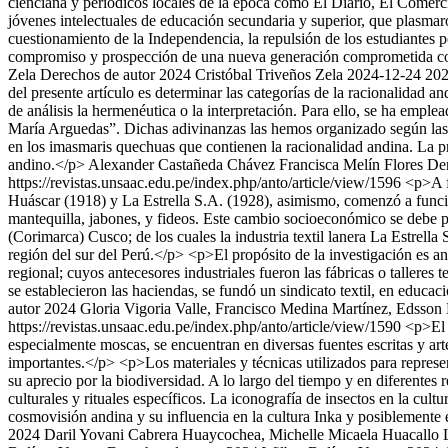
cienciana y periódicos locales de la época como El Diario, El Comerc
jóvenes intelectuales de educación secundaria y superior, que plasmaron
cuestionamiento de la Independencia, la repulsión de los estudiantes po
compromiso y prospección de una nueva generación comprometida con 
Zela
Derechos de autor 2024 Cristóbal Triveños Zela
2024-12-24
202
del presente artículo es determinar las categorías de la racionalida
de análisis la hermenéutica o la interpretación. Para ello, se ha e
María Arguedas”. Dichas adivinanzas las hemos organizado según las ca
en los imasmaris quechuas que contienen la racionalidad andina. La p
andino.</p>
Alexander Castañeda Chávez
Francisca Melín Flores
Der
https://revistas.unsaac.edu.pe/index.php/anto/article/view/1596
<p>A f
Huáscar (1918) y La Estrella S.A. (1928), asimismo, comenzó a funcio
mantequilla, jabones, y fideos. Este cambio socioeconómico se debe p
(Corimarca) Cusco; de los cuales la industria textil lanera La Estrel
región del sur del Perú.</p> <p>El propósito de la investigación es an
regional; cuyos antecesores industriales fueron las fábricas o talleres 
se establecieron las haciendas, se fundó un sindicato textil, en educac
autor 2024 Gloria Vigoria Valle, Francisco Medina Martínez, Edsso
https://revistas.unsaac.edu.pe/index.php/anto/article/view/1590
<p>El 
especialmente moscas, se encuentran en diversas fuentes escritas y ar
importantes.</p> <p>Los materiales y técnicas utilizados para represen
su aprecio por la biodiversidad. A lo largo del tiempo y en diferentes
culturales y rituales específicos. La iconografía de insectos en la cul
cosmovisión andina y su influencia en la cultura Inka y posiblemente e
2024 Daril Yovani Cabrera Huaycochea, Michelle Micaela Huacallo