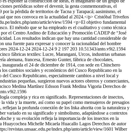
 es exponer la construcción de ideas, el imaginario de un grupo de
aciones periódicas sobre el devenir, la gesta conmemorativas, el
79 por la pérdida de territorios de Tacna y Tarapacá; aasimismo, el
al que nos convoca en la actualidad al 2024.</p>
Cristóbal Triveños
.edu.pe/index.php/anto/article/view/1594
<p>El objetivo fundamental
usco. El método que se ha empleado es el cualitativo y como técnica
itado por el Centro Andino de Educación y Promoción CADEP de “José
licidad. Los resultados indican que hay una cantidad considerable de
on una fuente para expresar y conocer la racionalidad del hombre
lores
2024-12-24
2024-12-24
9
2
197
203
10.51343/anto.v9i2.1594
cinco fábricas textiles: Lucre, Marangani, Urcos, industrias urbanas
ía alemana, francesa, Ernesto Gunter, fábrica de chocolates,
o, inaugurada el 24 de diciembre de 1914, con sede en Chinchero
a en los cambios sociales y económicos del Cusco Republicano en la
ico del Cusco Republicano, especialmente cambios a nivel local y
s, industrias pequeñas, surgieron nuevos actores obreros y comerciantes,
ncisco Medina Martínez
Edsson Frank Medina Vigoria
Derechos de
nto.v9i2.1596
logía compleja y rica en significado. Representaciones de insectos,
de la vida y la muerte, así como su papel como mensajeros de presagios
, reflejan la profunda conexión de los Inka ahorita con la naturaleza y
haber variado en su significado y simbolismo, adaptándose a contextos
Moche y su evolución refleja la importancia de los insectos en la
ra Huaycochea
Michelle Micaela Huacallo Lagos
Derechos de autor
ttps://revistas.unsaac.edu.pe/index.php/anto/article/view/1601
Wilber