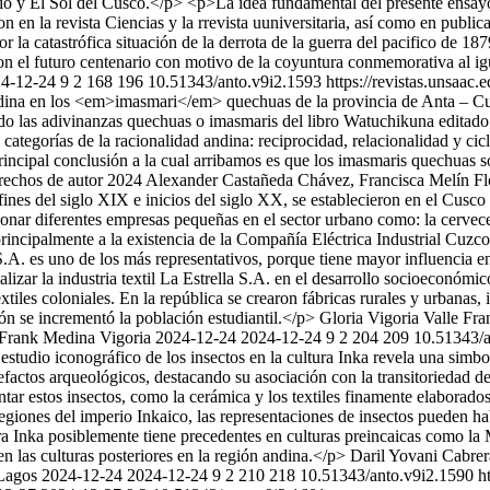
io y El Sol del Cusco.</p> <p>La idea fundamental del presente ensayo
 en la revista Ciencias y la rrevista uuniversitaria, así como en public
r la catastrófica situación de la derrota de la guerra del pacifico de 18
el futuro centenario con motivo de la coyuntura conmemorativa al igu
4-12-24
9
2
168
196
10.51343/anto.v9i2.1593
https://revistas.unsaac
d andina en los <em>imasmari</em> quechuas de la provincia de Anta – C
mpleado las adivinanzas quechuas o imasmaris del libro Watuchikuna ed
tegorías de la racionalidad andina: reciprocidad, relacionalidad y cic
rincipal conclusión a la cual arribamos es que los imasmaris quechuas s
echos de autor 2024 Alexander Castañeda Chávez, Francisca Melín F
ines del siglo XIX e inicios del siglo XX, se establecieron en el Cusco 
nar diferentes empresas pequeñas en el sector urbano como: la cervecer
rincipalmente a la existencia de la Compañía Eléctrica Industrial Cuzc
la S.A. es uno de los más representativos, porque tiene mayor influenci
alizar la industria textil La Estrella S.A. en el desarrollo socioeconóm
textiles coloniales. En la república se crearon fábricas rurales y urbana
ión se incrementó la población estudiantil.</p>
Gloria Vigoria Valle
Fra
n Frank Medina Vigoria
2024-12-24
2024-12-24
9
2
204
209
10.51343/a
estudio iconográfico de los insectos en la cultura Inka revela una simbo
tefactos arqueológicos, destacando su asociación con la transitoriedad 
tar estos insectos, como la cerámica y los textiles finamente elaborados
 regiones del imperio Inkaico, las representaciones de insectos pueden 
tura Inka posiblemente tiene precedentes en culturas preincaicas como la 
n las culturas posteriores en la región andina.</p>
Daril Yovani Cabre
 Lagos
2024-12-24
2024-12-24
9
2
210
218
10.51343/anto.v9i2.1590
h