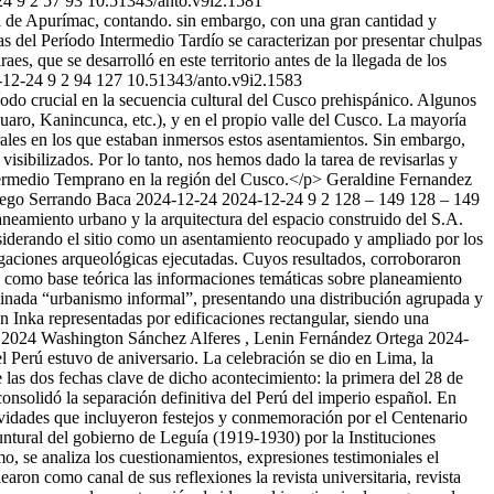
24
9
2
57
93
10.51343/anto.v9i2.1581
a de Apurímac, contando. sin embargo, con una gran cantidad y
ias del Período Intermedio Tardío se caracterizan por presentar chulpas
es, que se desarrolló en este territorio antes de la llegada de los
-12-24
9
2
94
127
10.51343/anto.v9i2.1583
odo crucial en la secuencia cultural del Cusco prehispánico. Algunos
Huaro, Kanincunca, etc.), y en el propio valle del Cusco. La mayoría
turales en los que estaban inmersos estos asentamientos. Sin embargo,
ibilizados. Por lo tanto, nos hemos dado la tarea de revisarlas y
Intermedio Temprano en la región del Cusco.</p>
Geraldine Fernandez
Diego Serrando Baca
2024-12-24
2024-12-24
9
2
128 – 149
128 – 149
aneamiento urbano y la arquitectura del espacio construido del S.A.
nsiderando el sitio como un asentamiento reocupado y ampliado por los
tigaciones arqueológicas ejecutadas. Cuyos resultados, corroboraron
o como base teórica las informaciones temáticas sobre planeamiento
minada “urbanismo informal”, presentando una distribución agrupada y
n Inka representadas por edificaciones rectangular, siendo una
 2024 Washington Sánchez Alferes , Lenin Fernández Ortega
2024-
Perú estuvo de aniversario. La celebración se dio en Lima, la
e las dos fechas clave de dicho acontecimiento: la primera del 28 de
onsolidó la separación definitiva del Perú del imperio español. En
ividades que incluyeron festejos y conmemoración por el Centenario
ntural del gobierno de Leguía (1919-1930) por la Instituciones
o, se analiza los cuestionamientos, expresiones testimoniales el
on como canal de sus reflexiones la revista universitaria, revista