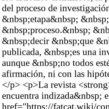
del proceso de investigació
&nbsp;etapa&nbsp; &nbsp;
&nbsp;proceso.&nbsp; &n
&nbsp;decir &nbsp;que &nb
publicada, &nbsp;es una in
aunque &nbsp;no todos est
afirmación, ni con las hipót
</p> <p>La revista <strong
encuentra indizada&nbsp; e
href="https://fatcat.wiki