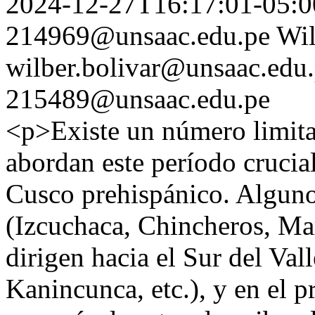
2024-12-27T16:17:01-05:0
214969@unsaac.edu.pe
Wil
wilber.bolivar@unsaac.edu
215489@unsaac.edu.pe
<p>Existe un número limita
abordan este período crucial
Cusco prehispánico. Alguno
(Izcuchaca, Chincheros, Mara
dirigen hacia el Sur del Val
Kanincunca, etc.), y en el p